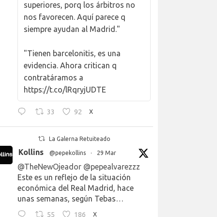
superiores, porq los árbitros no
nos favorecen. Aquí parece q
siempre ayudan al Madrid."
"Tienen barcelonitis, es una
evidencia. Ahora critican q
contratáramos a
https://t.co/lRqryjUDTE
33
92
X
La Galerna Retuiteado
Kollins
@pepekollins
·
29 Mar
@TheNewOjeador
@pepealvarezzz
Este es un reflejo de la situación
económica del Real Madrid, hace
unas semanas, según Tebas…
55
186
X