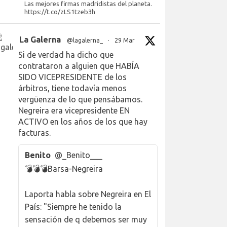
Las mejores firmas madridistas del planeta.
https://t.co/zLS1tzeb3h
La Galerna
@lagalerna_
·
29 Mar
Si de verdad ha dicho que
contrataron a alguien que HABÍA
SIDO VICEPRESIDENTE de los
árbitros, tiene todavía menos
vergüenza de lo que pensábamos.
Negreira era vicepresidente EN
ACTIVO en los años de los que hay
facturas.
Benito
@_Benito___
💣💣💣Barsa-Negreira
Laporta habla sobre Negreira en El
País: "Siempre he tenido la
sensación de q debemos ser muy