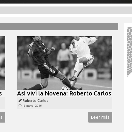
os
Así viví la Novena: Roberto Carlos
Roberto Carlos
15 mayo, 2019
ás
Leer más