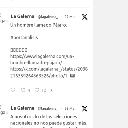
La Galerna
@lagalerna_
·
29 Mar
Un hombre llamado Pájaro.
#portanálisis
👉🏻👉🏻👉🏻
https://www.lagalerna.com/un-
hombre-llamado-pajaro/
https://x.com/lagalerna_/status/2038
216359264563526/photo/1
4
12
X
La Galerna
@lagalerna_
·
28 Mar
A nosotros lo de las selecciones
nacionales no nos puede gustar más.