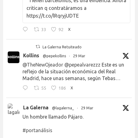
"Tienen barcelonitis, es una evidencia. Ahora
critican q contratáramos a
https://t.co/lRqryjUDTE
33
92
X
La Galerna Retuiteado
Kollins
@pepekollins
·
29 Mar
@TheNewOjeador
@pepealvarezzz
Este es un
reflejo de la situación económica del Real
Madrid, hace unas semanas, según Tebas…
55
186
X
La Galerna
@lagalerna_
·
29 Mar
Un hombre llamado Pájaro.
#portanálisis