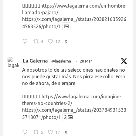
👉🏻👉🏻👉🏻
https://www.lagalerna.com/un-hombre-
llamado-pajaro/
https://x.com/lagalerna_/status/203821635926
4563526/photo/1
4
12
X
La Galerna
@lagalerna_
·
28 Mar
A nosotros lo de las selecciones nacionales no
nos puede gustar más. Nos pirra ese rollo. Pero
no de ahora, de siempre
👉🏻👉🏻👉🏻
https://www.lagalerna.com/imagine-
theres-no-countries-2/
https://x.com/lagalerna_/status/203784931533
5713071/photo/1
2
6
17
X