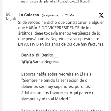
madridistas del planeta. https://t.co/zLS1tzeb3h
La Galerna
@lagalerna_
·
29 Mar
Si de verdad ha dicho que contrataron a alguien
que HABÍA SIDO VICEPRESIDENTE de los
árbitros, tiene todavía menos vergüenza de lo
que pensábamos. Negreira era vicepresidente
EN ACTIVO en los años de los que hay facturas.
Benito
@_Benito___
💣💣💣Barsa-Negreira
Laporta habla sobre Negreira en El País:
"Siempre he tenido la sensación de q
debemos ser muy superiores, porq los
árbitros no nos favorecen. Aquí parece q
siempre ayudan al Madrid."