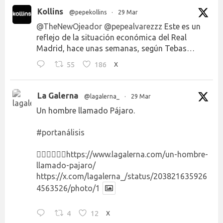
Kollins
@pepekollins
·
29 Mar
@TheNewOjeador
@pepealvarezzz
Este es un
reflejo de la situación económica del Real
Madrid, hace unas semanas, según Tebas…
55
186
X
La Galerna
@lagalerna_
·
29 Mar
Un hombre llamado Pájaro.
#portanálisis
👉🏻👉🏻👉🏻
https://www.lagalerna.com/un-hombre-
llamado-pajaro/
https://x.com/lagalerna_/status/203821635926
4563526/photo/1
4
12
X