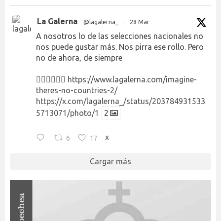
La Galerna
@lagalerna_
·
28 Mar
A nosotros lo de las selecciones nacionales no
nos puede gustar más. Nos pirra ese rollo. Pero
no de ahora, de siempre
👉🏻👉🏻👉🏻
https://www.lagalerna.com/imagine-
theres-no-countries-2/
https://x.com/lagalerna_/status/203784931533
5713071/photo/1
2
6
17
X
Cargar más