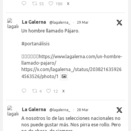
55
186
X
La Galerna
@lagalerna_
·
29 Mar
Un hombre llamado Pájaro.
#portanálisis
👉🏻👉🏻👉🏻
https://www.lagalerna.com/un-hombre-
llamado-pajaro/
https://x.com/lagalerna_/status/203821635926
4563526/photo/1
4
12
X
La Galerna
@lagalerna_
·
28 Mar
A nosotros lo de las selecciones nacionales no
nos puede gustar más. Nos pirra ese rollo. Pero