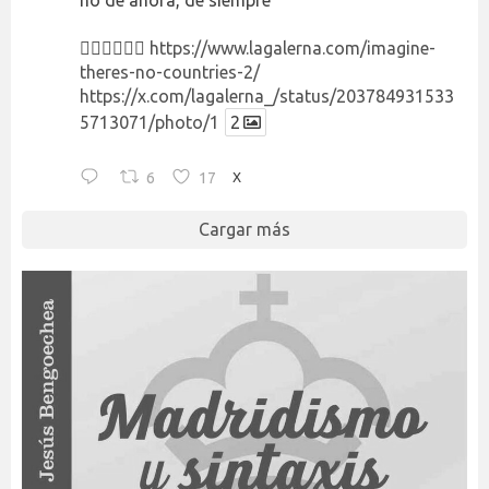
no de ahora, de siempre
👉🏻👉🏻👉🏻
https://www.lagalerna.com/imagine-
theres-no-countries-2/
https://x.com/lagalerna_/status/203784931533
5713071/photo/1
2
6
17
X
Cargar más