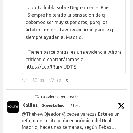
Laporta habla sobre Negreira en El País:
"Siempre he tenido la sensación de q
debemos ser muy superiores, porq los
árbitros no nos favorecen. Aquí parece q
siempre ayudan al Madrid."
"Tienen barcelonitis, es una evidencia. Ahora
critican q contratáramos a
https://t.co/lRqryjUDTE
33
92
X
La Galerna Retuiteado
Kollins
@pepekollins
·
29 Mar
@TheNewOjeador
@pepealvarezzz
Este es un
reflejo de la situación económica del Real
Madrid, hace unas semanas, según Tebas…