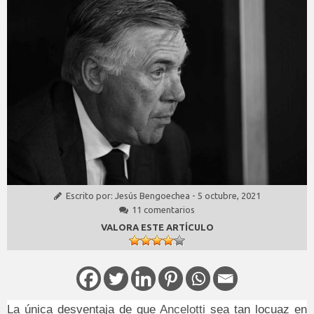
Escrito por:
Jesús Bengoechea
-
5 octubre, 2021
11 comentarios
VALORA ESTE ARTÍCULO
La única desventaja de que
Ancelotti
sea tan locuaz en