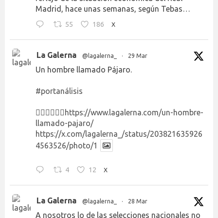
Madrid, hace unas semanas, según Tebas…
55
186
X
La Galerna
@lagalerna_
·
29 Mar
Un hombre llamado Pájaro.
#portanálisis
👉🏻👉🏻👉🏻
https://www.lagalerna.com/un-hombre-
llamado-pajaro/
https://x.com/lagalerna_/status/203821635926
4563526/photo/1
4
12
X
La Galerna
@lagalerna_
·
28 Mar
A nosotros lo de las selecciones nacionales no