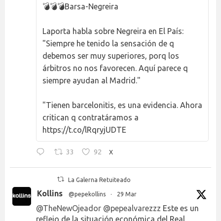
💣💣💣Barsa-Negreira
Laporta habla sobre Negreira en El País:
"Siempre he tenido la sensación de q
debemos ser muy superiores, porq los
árbitros no nos favorecen. Aquí parece q
siempre ayudan al Madrid."
"Tienen barcelonitis, es una evidencia. Ahora
critican q contratáramos a
https://t.co/lRqryjUDTE
33
92
X
La Galerna Retuiteado
Kollins
@pepekollins
·
29 Mar
@TheNewOjeador
@pepealvarezzz
Este es un
reflejo de la situación económica del Real