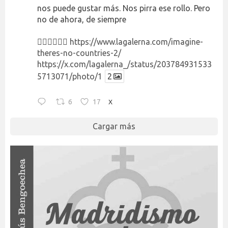
nos puede gustar más. Nos pirra ese rollo. Pero
no de ahora, de siempre
👉🏻👉🏻👉🏻
https://www.lagalerna.com/imagine-
theres-no-countries-2/
https://x.com/lagalerna_/status/203784931533
5713071/photo/1
2
6
17
X
Cargar más