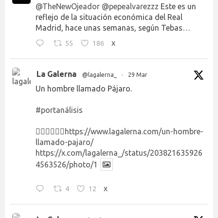
@TheNewOjeador
@pepealvarezzz
Este es un
reflejo de la situación económica del Real
Madrid, hace unas semanas, según Tebas…
55
186
X
La Galerna
@lagalerna_
·
29 Mar
Un hombre llamado Pájaro.
#portanálisis
👉🏻👉🏻👉🏻
https://www.lagalerna.com/un-hombre-
llamado-pajaro/
https://x.com/lagalerna_/status/203821635926
4563526/photo/1
4
12
X