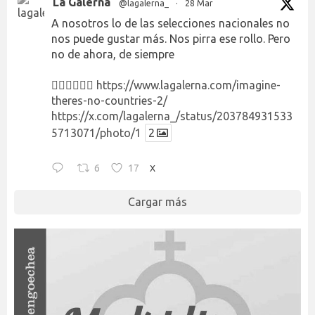
La Galerna
@lagalerna_
·
28 Mar
A nosotros lo de las selecciones nacionales no
nos puede gustar más. Nos pirra ese rollo. Pero
no de ahora, de siempre
👉🏻👉🏻👉🏻
https://www.lagalerna.com/imagine-
theres-no-countries-2/
https://x.com/lagalerna_/status/203784931533
5713071/photo/1
2
6
17
X
Cargar más