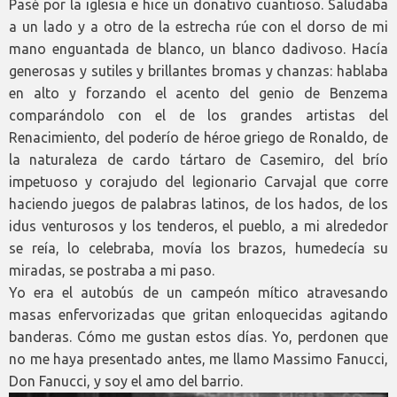
Pasé por la iglesia e hice un donativo cuantioso. Saludaba
a un lado y a otro de la estrecha rúe con el dorso de mi
mano enguantada de blanco, un blanco dadivoso. Hacía
generosas y sutiles y brillantes bromas y chanzas: hablaba
en alto y forzando el acento del genio de Benzema
comparándolo con el de los grandes artistas del
Renacimiento, del poderío de héroe griego de Ronaldo, de
la naturaleza de cardo tártaro de Casemiro, del brío
impetuoso y corajudo del legionario Carvajal que corre
haciendo juegos de palabras latinos, de los hados, de los
idus venturosos y los tenderos, el pueblo, a mi alrededor
se reía, lo celebraba, movía los brazos, humedecía su
miradas, se postraba a mi paso.
Yo era el autobús de un campeón mítico atravesando
masas enfervorizadas que gritan enloquecidas agitando
banderas. Cómo me gustan estos días. Yo, perdonen que
no me haya presentado antes, me llamo Massimo Fanucci,
Don Fanucci, y soy el amo del barrio.