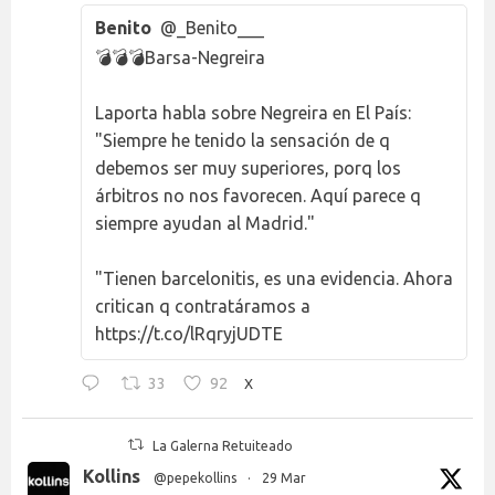
Benito
@_Benito___
💣💣💣Barsa-Negreira
Laporta habla sobre Negreira en El País:
"Siempre he tenido la sensación de q
debemos ser muy superiores, porq los
árbitros no nos favorecen. Aquí parece q
siempre ayudan al Madrid."
"Tienen barcelonitis, es una evidencia. Ahora
critican q contratáramos a
https://t.co/lRqryjUDTE
33
92
X
La Galerna Retuiteado
Kollins
@pepekollins
·
29 Mar