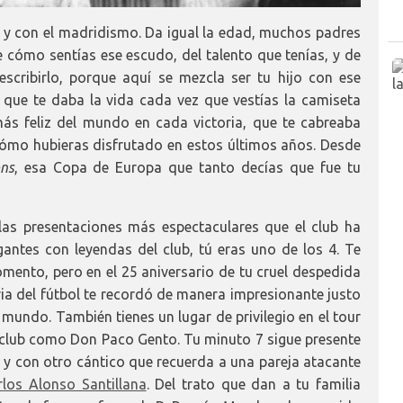
d y con el madridismo. Da igual la edad, muchos padres
e cómo sentías ese escudo, del talento que tenías, y de
scribirlo, porque aquí se mezcla ser tu hijo con ese
 que te daba la vida cada vez que vestías la camiseta
ás feliz del mundo en cada victoria, que te cabreaba
ómo hubieras disfrutado en estos últimos años. Desde
ns
, esa Copa de Europa que tanto decías que fue tu
 las presentaciones más espectaculares que el club ha
gantes con leyendas del club, tú eras uno de los 4. Te
ento, pero en el 25 aniversario de tu cruel despedida
oria del fútbol te recordó de manera impresionante justo
 mundo. También tienes un lugar de privilegio en el tour
 club como Don Paco Gento. Tu minuto 7 sigue presente
la" y con otro cántico que recuerda a una pareja atacante
los Alonso Santillana
. Del trato que dan a tu familia