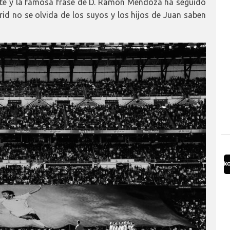
ente y la famosa frase de D. Ramón Mendoza ha seguido
drid no se olvida de los suyos y los hijos de Juan saben