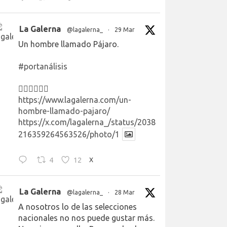
La Galerna
@lagalerna_
·
29 Mar
Un hombre llamado Pájaro.
#portanálisis
👉🏻👉🏻👉🏻
https://www.lagalerna.com/un-
hombre-llamado-pajaro/
https://x.com/lagalerna_/status/2038
216359264563526/photo/1
4
12
X
La Galerna
@lagalerna_
·
28 Mar
A nosotros lo de las selecciones
nacionales no nos puede gustar más.