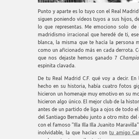
Punto y aparte es lo tuyo con el Real Madri
siguen poniendo vídeos tuyos a sus hijos, d
lo que representas. Me emociono solo de e
madridismo irracional que heredé de ti, ese
blanca, la misma que te hacía la persona m
como un aficionado más en cada derrota. C
que nos dejaste hemos ganado 7
Champio
espinita clavada.
De tu Real Madrid C.F. qué voy a decir. En
hecho en su historia, había cuatro fotos gi
hicieron un homenaje muy emotivo en su mom
hicieron algo único. El mejor club de la hist
antes de un partido de liga a ojos de todo el
del Santiago Bernabéu junto a otro mito del
con el famoso "Illa Illa Illa Juanito Maravil
inolvidable, la que hacías con
tu amigo Car