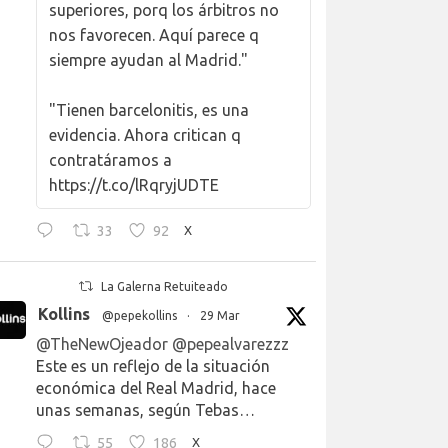
superiores, porq los árbitros no
nos favorecen. Aquí parece q
siempre ayudan al Madrid."
"Tienen barcelonitis, es una
evidencia. Ahora critican q
contratáramos a
https://t.co/lRqryjUDTE
33
92
X
La Galerna Retuiteado
Kollins
@pepekollins
·
29 Mar
@TheNewOjeador
@pepealvarezzz
Este es un reflejo de la situación
económica del Real Madrid, hace
unas semanas, según Tebas…
55
186
X