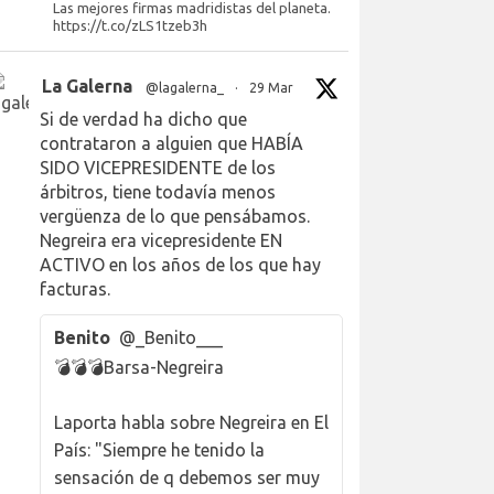
Las mejores firmas madridistas del planeta.
https://t.co/zLS1tzeb3h
La Galerna
@lagalerna_
·
29 Mar
Si de verdad ha dicho que
contrataron a alguien que HABÍA
SIDO VICEPRESIDENTE de los
árbitros, tiene todavía menos
vergüenza de lo que pensábamos.
Negreira era vicepresidente EN
ACTIVO en los años de los que hay
facturas.
Benito
@_Benito___
💣💣💣Barsa-Negreira
Laporta habla sobre Negreira en El
País: "Siempre he tenido la
sensación de q debemos ser muy