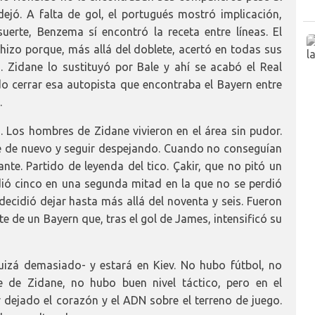
jó. A falta de gol, el portugués mostró implicación,
uerte, Benzema sí encontró la receta entre líneas. El
 hizo porque, más allá del doblete, acertó en todas sus
n. Zidane lo sustituyó por Bale y ahí se acabó el Real
 cerrar esa autopista que encontraba el Bayern entre
.
o. Los hombres de Zidane vivieron en el área sin pudor.
e de nuevo y seguir despejando. Cuando no conseguían
nte. Partido de leyenda del tico. Çakir, que no pitó un
dió cinco en una segunda mitad en la que no se perdió
decidió dejar hasta más allá del noventa y seis. Fueron
 de un Bayern que, tras el gol de James, intensificó su
uizá demasiado- y estará en Kiev. No hubo fútbol, no
 de Zidane, no hubo buen nivel táctico, pero en el
er dejado el corazón y el ADN sobre el terreno de juego.