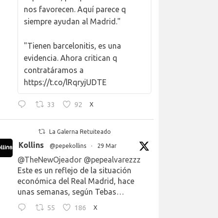
nos favorecen. Aquí parece q
siempre ayudan al Madrid."
"Tienen barcelonitis, es una
evidencia. Ahora critican q
contratáramos a
https://t.co/lRqryjUDTE
33
92
X
La Galerna Retuiteado
Kollins
@pepekollins
·
29 Mar
@TheNewOjeador
@pepealvarezzz
Este es un reflejo de la situación
económica del Real Madrid, hace
unas semanas, según Tebas…
55
186
X