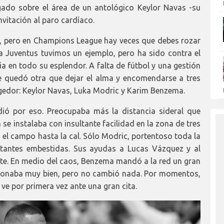
gado sobre el área de un antológico Keylor Navas -su
nvitación al paro cardíaco.
s, pero en Champions League hay veces que debes rozar
la Juventus tuvimos un ejemplo, pero ha sido contra el
 en todo su esplendor. A falta de fútbol y una gestión
e quedó otra que dejar el alma y encomendarse a tres
gedor: Keylor Navas, Luka Modric y Karim Benzema.
ió por eso. Preocupaba más la distancia sideral que
n se instalaba con insultante facilidad en la zona de tres
l campo hasta la cal. Sólo Modric, portentoso toda la
stantes embestidas. Sus ayudas a Lucas Vázquez y al
te. En medio del caos, Benzema mandó a la red un gran
1 sonaba muy bien, pero no cambió nada. Por momentos,
ve por primera vez ante una gran cita.