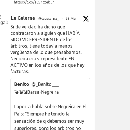
https://t.co/zLS1tzeb3h
La Galerna
@lagalerna_
·
29 Mar
Si de verdad ha dicho que
contrataron a alguien que HABÍA
SIDO VICEPRESIDENTE de los
árbitros, tiene todavía menos
vergüenza de lo que pensábamos.
Negreira era vicepresidente EN
ACTIVO en los años de los que hay
facturas.
Benito
@_Benito___
💣💣💣Barsa-Negreira
Laporta habla sobre Negreira en El
País: "Siempre he tenido la
sensación de q debemos ser muy
superiores, porq los árbitros no