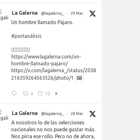
La Galerna
@lagalerna_
·
29 Mar
Un hombre llamado Pájaro.
#portanálisis
👉🏻👉🏻👉🏻
https://www.lagalerna.com/un-
hombre-llamado-pajaro/
https://x.com/lagalerna_/status/2038
216359264563526/photo/1
4
12
X
La Galerna
@lagalerna_
·
28 Mar
A nosotros lo de las selecciones
nacionales no nos puede gustar más.
Nos pirra ese rollo. Pero no de ahora,