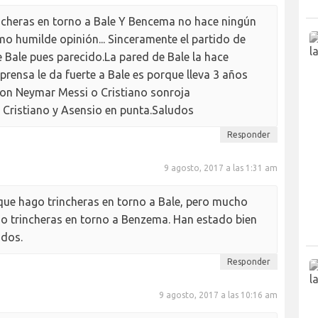
ncheras en torno a Bale Y Bencema no hace ningún
omo humilde opinión... Sinceramente el partido de
 Bale pues parecido.La pared de Bale la hace
a prensa le da fuerte a Bale es porque lleva 3 años
con Neymar Messi o Cristiano sonroja
 Cristiano y Asensio en punta.Saludos
Responder
9 agosto, 2017 a las 1:31 am
que hago trincheras en torno a Bale, pero mucho
o trincheras en torno a Benzema. Han estado bien
udos.
Responder
9 agosto, 2017 a las 10:16 am