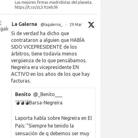
Las mejores firmas madridistas del planeta.
https://t.co/zLS1tzeb3h
La Galerna
@lagalerna_
·
29 Mar
Si de verdad ha dicho que
contrataron a alguien que HABÍA
SIDO VICEPRESIDENTE de los
árbitros, tiene todavía menos
vergüenza de lo que pensábamos.
Negreira era vicepresidente EN
ACTIVO en los años de los que hay
facturas.
Benito
@_Benito___
💣💣💣Barsa-Negreira
Laporta habla sobre Negreira en El
País: "Siempre he tenido la
sensación de q debemos ser muy