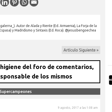
alerna_). Autor de Alada y Riente (Ed. Armaenia), La Forja de la
 Espasa) y Madridismo y Sintaxis (Ed. Roca). @jesusbengoechea
Artículo Siguiente »
 higiene del foro de comentarios,
esponsable de los mismos
os Supercampeones
9 agosto, 2017 a las 1:08 am