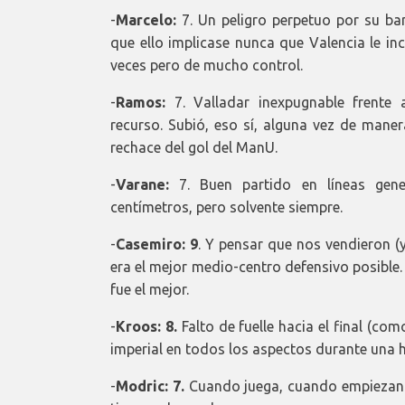
-
Marcelo:
7. Un peligro perpetuo por su ba
que ello implicase nunca que Valencia le in
veces pero de mucho control.
-
Ramos:
7. Valladar inexpugnable frente 
recurso. Subió, eso sí, alguna vez de maner
rechace del gol del ManU.
-
Varane:
7. Buen partido en líneas gen
centímetros, pero solvente siempre.
-
Casemiro: 9
. Y pensar que nos vendieron (
era el mejor medio-centro defensivo posible.
fue el mejor.
-
Kroos: 8.
Falto de fuelle hacia el final (co
imperial en todos los aspectos durante una 
-
Modric: 7.
Cuando juega, cuando empiezan a