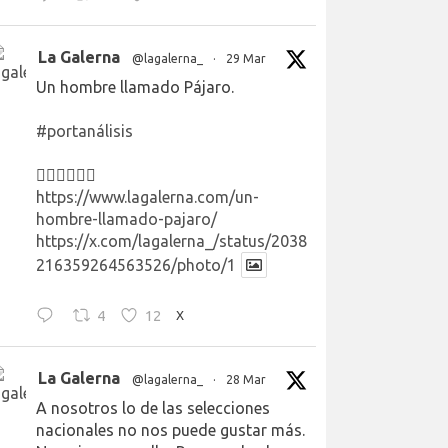
La Galerna
@lagalerna_
·
29 Mar
Un hombre llamado Pájaro.
#portanálisis
👉🏻👉🏻👉🏻
https://www.lagalerna.com/un-
hombre-llamado-pajaro/
https://x.com/lagalerna_/status/2038
216359264563526/photo/1
4
12
X
La Galerna
@lagalerna_
·
28 Mar
A nosotros lo de las selecciones
nacionales no nos puede gustar más.