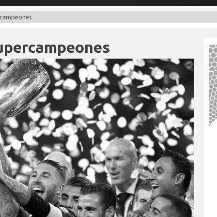
ercampeones
 Supercampeones