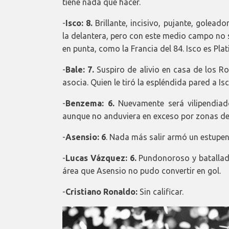
tiene nada que hacer.
-
Isco: 8.
Brillante, incisivo, pujante, golea
la delantera, pero con este medio campo no 
en punta, como la Francia del 84. Isco es Pla
-
Bale: 7.
Suspiro de alivio en casa de los R
asocia. Quien le tiró la espléndida pared a Is
-
Benzema: 6.
Nuevamente será vilipendiad
aunque no anduviera en exceso por zonas de pe
-
Asensio: 6
. Nada más salir armó un estupen
-
Lucas Vázquez: 6.
Pundonoroso y batallador
área que Asensio no pudo convertir en gol.
-
Cristiano Ronaldo:
Sin calificar.