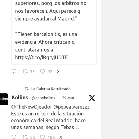
superiores, porq los árbitros no
nos favorecen. Aquí parece q
siempre ayudan al Madrid."
"Tienen barcelonitis, es una
evidencia. Ahora critican q
contratáramos a
https://t.co/lRqryjUDTE
33
92
X
La Galerna Retuiteado
Kollins
@pepekollins
·
29 Mar
@TheNewOjeador
@pepealvarezzz
Este es un reflejo de la situación
económica del Real Madrid, hace
unas semanas, según Tebas…
55
186
X