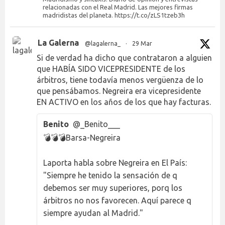
relacionadas con el Real Madrid. Las mejores firmas
madridistas del planeta. https://t.co/zLS1tzeb3h
La Galerna
@lagalerna_
·
29 Mar
Si de verdad ha dicho que contrataron a alguien
que HABÍA SIDO VICEPRESIDENTE de los
árbitros, tiene todavía menos vergüenza de lo
que pensábamos. Negreira era vicepresidente
EN ACTIVO en los años de los que hay facturas.
Benito
@_Benito___
💣💣💣Barsa-Negreira
Laporta habla sobre Negreira en El País:
"Siempre he tenido la sensación de q
debemos ser muy superiores, porq los
árbitros no nos favorecen. Aquí parece q
siempre ayudan al Madrid."