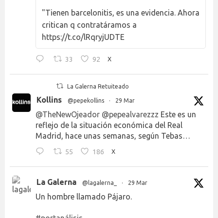
"Tienen barcelonitis, es una evidencia. Ahora
critican q contratáramos a
https://t.co/lRqryjUDTE
33
92
X
La Galerna Retuiteado
Kollins
@pepekollins
·
29 Mar
@TheNewOjeador
@pepealvarezzz
Este es un
reflejo de la situación económica del Real
Madrid, hace unas semanas, según Tebas…
55
186
X
La Galerna
@lagalerna_
·
29 Mar
Un hombre llamado Pájaro.