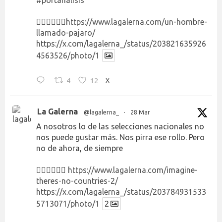
#portanálisis
👉🏻👉🏻👉🏻
https://www.lagalerna.com/un-hombre-
llamado-pajaro/
https://x.com/lagalerna_/status/203821635926
4563526/photo/1
4
12
X
La Galerna
@lagalerna_
·
28 Mar
A nosotros lo de las selecciones nacionales no
nos puede gustar más. Nos pirra ese rollo. Pero
no de ahora, de siempre
👉🏻👉🏻👉🏻
https://www.lagalerna.com/imagine-
theres-no-countries-2/
https://x.com/lagalerna_/status/203784931533
5713071/photo/1
2