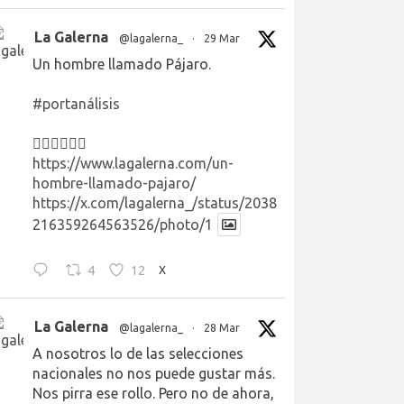
La Galerna
@lagalerna_
·
29 Mar
Un hombre llamado Pájaro.
#portanálisis
👉🏻👉🏻👉🏻
https://www.lagalerna.com/un-
hombre-llamado-pajaro/
https://x.com/lagalerna_/status/2038
216359264563526/photo/1
4
12
X
La Galerna
@lagalerna_
·
28 Mar
A nosotros lo de las selecciones
nacionales no nos puede gustar más.
Nos pirra ese rollo. Pero no de ahora,