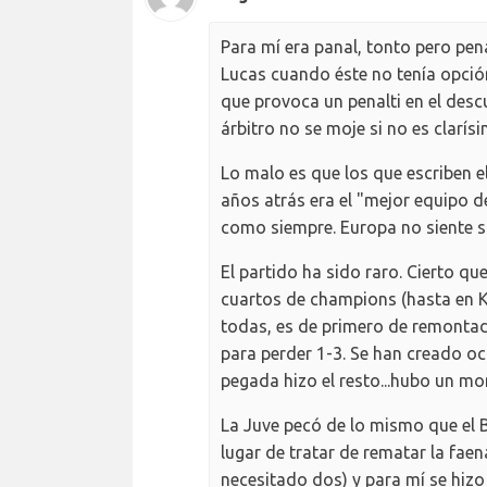
Para mí era panal, tonto pero pena
Lucas cuando éste no tenía opción
que provoca un penalti en el desc
árbitro no se moje si no es clarísi
Lo malo es que los que escriben e
años atrás era el "mejor equipo de
como siempre. Europa no siente s
El partido ha sido raro. Cierto q
cuartos de champions (hasta en Ku
todas, es de primero de remontad
para perder 1-3. Se han creado o
pegada hizo el resto...hubo un mo
La Juve pecó de lo mismo que el B
lugar de tratar de rematar la fae
necesitado dos) y para mí se hizo