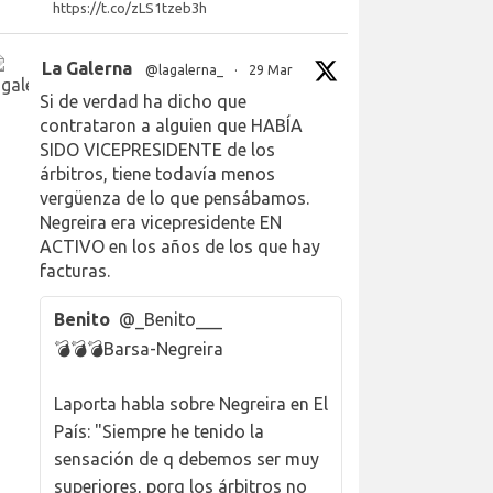
https://t.co/zLS1tzeb3h
La Galerna
@lagalerna_
·
29 Mar
Si de verdad ha dicho que
contrataron a alguien que HABÍA
SIDO VICEPRESIDENTE de los
árbitros, tiene todavía menos
vergüenza de lo que pensábamos.
Negreira era vicepresidente EN
ACTIVO en los años de los que hay
facturas.
Benito
@_Benito___
💣💣💣Barsa-Negreira
Laporta habla sobre Negreira en El
País: "Siempre he tenido la
sensación de q debemos ser muy
superiores, porq los árbitros no