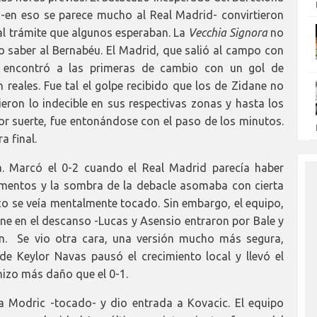
-en eso se parece mucho al Real Madrid- convirtieron
al trámite que algunos esperaban. La
Vecchia Signora
no
zo saber al Bernabéu. El Madrid, que salió al campo con
 encontró a las primeras de cambio con un gol de
 reales. Fue tal el golpe recibido que los de Zidane no
ieron lo indecible en sus respectivas zonas y hasta los
or suerte, fue entonándose con el paso de los minutos.
a final.
la. Marcó el 0-2 cuando el Real Madrid parecía haber
mentos y la sombra de la debacle asomaba con cierta
nco se veía mentalmente tocado. Sin embargo, el equipo,
e en el descanso -Lucas y Asensio entraron por Bale y
n. Se vio otra cara, una versión mucho más segura,
de Keylor Navas pausó el crecimiento local y llevó el
o hizo más daño que el 0-1.
 a Modric -tocado- y dio entrada a Kovacic. El equipo