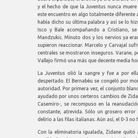
y el hecho de que la Juventus nunca muere 
este encuentro en algo totalmente diferente 
había dicho su última palabra y así se lo hi
Isco y Bale acompañando a Cristiano, se
Mandzukic. Minuto dos y los nervios ya eran
supieron reaccionar. Marcelo y Carvajal sufr
centrales se mostraron inseguros. Varane, p
Vallejo firmó una más que decente media hor
La Juventus olió la sangre y fue a por el
despertado. El Bernabéu se congeló por mo
autoridad. Por primera vez, el conjunto bla
ayudado por unos certeros cambios de Zidan
Casemiro-, se recompuso en la reanudació
constante, atrevida. Sólo un grosero error 
delirio a las filas italianas. Aún así, el 0-3 n
Con la eliminatoria igualada, Zidane quitó