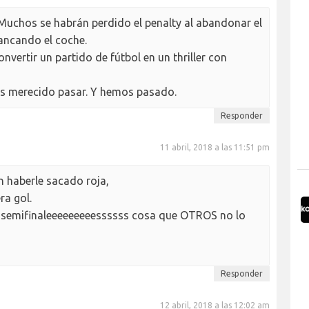
 Muchos se habrán perdido el penalty al abandonar el
ancando el coche.
nvertir un partido de fútbol en un thriller con
os merecido pasar. Y hemos pasado.
Responder
11 abril, 2018 a las 11:51 pm
 haberle sacado roja,
ra gol.
 semifinaleeeeeeeeessssss cosa que OTROS no lo
Responder
12 abril, 2018 a las 12:02 am