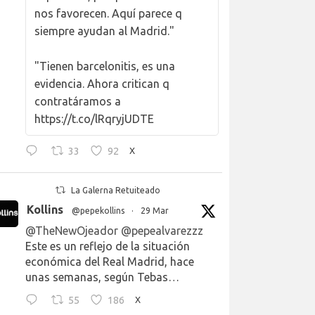
nos favorecen. Aquí parece q
siempre ayudan al Madrid."
"Tienen barcelonitis, es una
evidencia. Ahora critican q
contratáramos a
https://t.co/lRqryjUDTE
33
92
X
La Galerna Retuiteado
Kollins
@pepekollins
·
29 Mar
@TheNewOjeador
@pepealvarezzz
Este es un reflejo de la situación
económica del Real Madrid, hace
unas semanas, según Tebas…
55
186
X