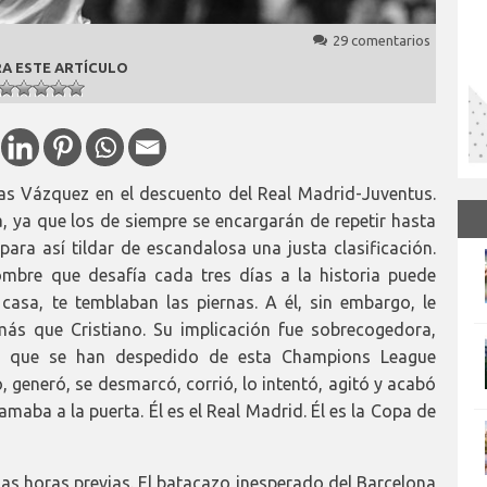
29 comentarios
A ESTE ARTÍCULO
cas Vázquez en el descuento del Real Madrid-Juventus.
 ya que los de siempre se encargarán de repetir hasta
para así tildar de escandalosa una justa clasificación.
mbre que desafía cada tres días a la historia puede
n casa, te temblaban las piernas. A él, sin embargo, le
más que Cristiano. Su implicación fue sobrecogedora,
as que se han despedido de esta Champions League
, generó, se desmarcó, corrió, lo intentó, agitó y acabó
maba a la puerta. Él es el Real Madrid. Él es la Copa de
 las horas previas. El batacazo inesperado del Barcelona