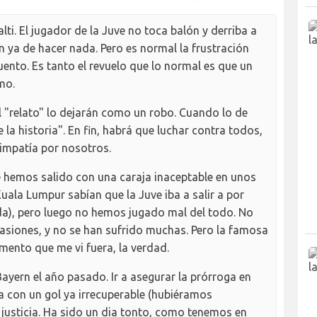
lti. El jugador de la Juve no toca balón y derriba a
 ya de hacer nada. Pero es normal la frustración
uento. Es tanto el revuelo que lo normal es que un
mo.
l "relato" lo dejarán como un robo. Cuando lo de
 la historia". En fin, habrá que luchar contra todos,
impatía por nosotros.
ue hemos salido con una caraja inaceptable en unos
ala Lumpur sabían que la Juve iba a salir a por
a), pero luego no hemos jugado mal del todo. No
casiones, y no se han sufrido muchas. Pero la famosa
mento que me vi fuera, la verdad.
ayern el año pasado. Ir a asegurar la prórroga en
na con un gol ya irrecuperable (hubiéramos
 justicia. Ha sido un dia tonto, como tenemos en