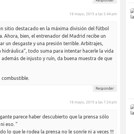
Responder
18 mayo, 2019 a las 5:44 pm
un sitio destacado en la máxima división del fútbol
a. Ahora, bien, el entrenador del Madrid recibe un
 un desgaste y una presión terrible. Arbitrajes,
 hidráulica”, todo suma para intentar hacerle la vida
 , además de injusto y ruín, da buena muestra de que
 combustible.
Responder
18 mayo, 2019 a las 7:24 pm
egante parece haber descubierto que la prensa sólo
ni eso. "
do lo que le rodea la prensa no le sonríe ni a veces !!!