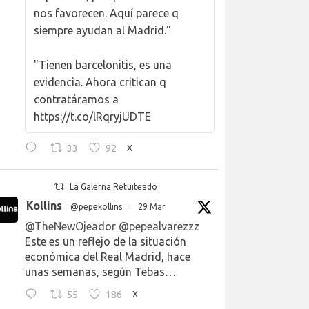
nos favorecen. Aquí parece q
siempre ayudan al Madrid."
"Tienen barcelonitis, es una
evidencia. Ahora critican q
contratáramos a
https://t.co/lRqryjUDTE
33
92
X
La Galerna Retuiteado
Kollins
@pepekollins
·
29 Mar
@TheNewOjeador
@pepealvarezzz
Este es un reflejo de la situación
económica del Real Madrid, hace
unas semanas, según Tebas…
55
186
X