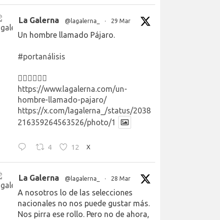
La Galerna
@lagalerna_
·
29 Mar
Un hombre llamado Pájaro.
#portanálisis
👉🏻👉🏻👉🏻
https://www.lagalerna.com/un-
hombre-llamado-pajaro/
https://x.com/lagalerna_/status/2038
216359264563526/photo/1
4
12
X
La Galerna
@lagalerna_
·
28 Mar
A nosotros lo de las selecciones
nacionales no nos puede gustar más.
Nos pirra ese rollo. Pero no de ahora,