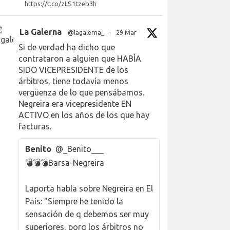
https://t.co/zLS1tzeb3h
La Galerna
@lagalerna_
·
29 Mar
Si de verdad ha dicho que
contrataron a alguien que HABÍA
SIDO VICEPRESIDENTE de los
árbitros, tiene todavía menos
vergüenza de lo que pensábamos.
Negreira era vicepresidente EN
ACTIVO en los años de los que hay
facturas.
Benito
@_Benito___
💣💣💣Barsa-Negreira
Laporta habla sobre Negreira en El
País: "Siempre he tenido la
sensación de q debemos ser muy
superiores, porq los árbitros no