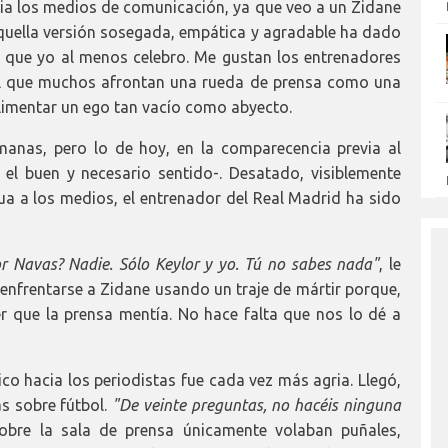
acia los medios de comunicación, ya que veo a un Zidane
 Aquella versión sosegada, empática y agradable ha dado
 que yo al menos celebro. Me gustan los entrenadores
el que muchos afrontan una rueda de prensa como una
imentar un ego tan vacío como abyecto.
manas, pero lo de hoy, en la comparecencia previa al
n el buen y necesario sentido-. Desatado, visiblemente
ua a los medios, el entrenador del Real Madrid ha sido
r Navas? Nadie. Sólo Keylor y yo. Tú no sabes nada"
, le
nfrentarse a Zidane usando un traje de mártir porque,
r que la prensa mentía. No hace falta que nos lo dé a
nico hacia los periodistas fue cada vez más agria. Llegó,
as sobre fútbol.
"De veinte preguntas, no hacéis ninguna
 Sobre la sala de prensa únicamente volaban puñales,