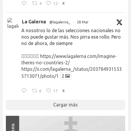
4
12
X
La Galerna
@lagalerna_
·
28 Mar
A nosotros lo de las selecciones nacionales no
nos puede gustar más. Nos pirra ese rollo. Pero
no de ahora, de siempre
👉🏻👉🏻👉🏻
https://www.lagalerna.com/imagine-
theres-no-countries-2/
https://x.com/lagalerna_/status/203784931533
5713071/photo/1
2
6
17
X
Cargar más