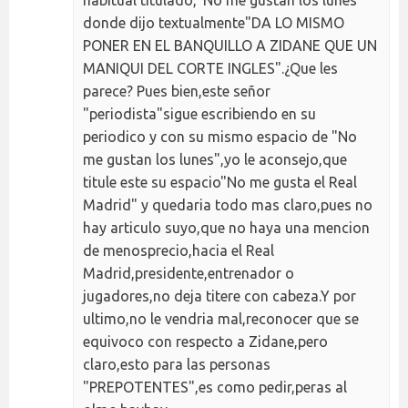
habitual titulado,"No me gustan los lunes"
donde dijo textualmente"DA LO MISMO
PONER EN EL BANQUILLO A ZIDANE QUE UN
MANIQUI DEL CORTE INGLES".¿Que les
parece? Pues bien,este señor
"periodista"sigue escribiendo en su
periodico y con su mismo espacio de "No
me gustan los lunes",yo le aconsejo,que
titule este su espacio"No me gusta el Real
Madrid" y quedaria todo mas claro,pues no
hay articulo suyo,que no haya una mencion
de menosprecio,hacia el Real
Madrid,presidente,entrenador o
jugadores,no deja titere con cabeza.Y por
ultimo,no le vendria mal,reconocer que se
equivoco con respecto a Zidane,pero
claro,esto para las personas
"PREPOTENTES",es como pedir,peras al