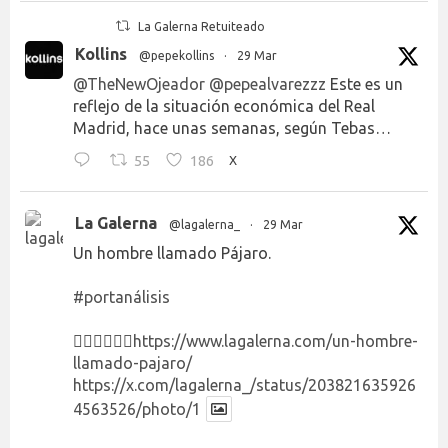
La Galerna Retuiteado
Kollins
@pepekollins
·
29 Mar
@TheNewOjeador
@pepealvarezzz
Este es un
reflejo de la situación económica del Real
Madrid, hace unas semanas, según Tebas…
55
186
X
La Galerna
@lagalerna_
·
29 Mar
Un hombre llamado Pájaro.
#portanálisis
👉🏻👉🏻👉🏻
https://www.lagalerna.com/un-hombre-
llamado-pajaro/
https://x.com/lagalerna_/status/203821635926
4563526/photo/1