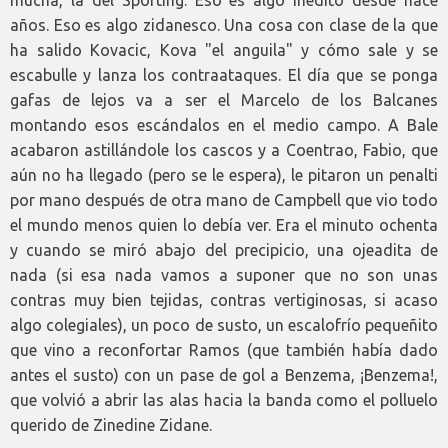
mucha, la del Sporting. Eso es algo inédito desde hace
años. Eso es algo zidanesco. Una cosa con clase de la que
ha salido Kovacic, Kova "el anguila" y cómo sale y se
escabulle y lanza los contraataques. El día que se ponga
gafas de lejos va a ser el Marcelo de los Balcanes
montando esos escándalos en el medio campo. A Bale
acabaron astillándole los cascos y a Coentrao, Fabio, que
aún no ha llegado (pero se le espera), le pitaron un penalti
por mano después de otra mano de Campbell que vio todo
el mundo menos quien lo debía ver. Era el minuto ochenta
y cuando se miró abajo del precipicio, una ojeadita de
nada (si esa nada vamos a suponer que no son unas
contras muy bien tejidas, contras vertiginosas, si acaso
algo colegiales), un poco de susto, un escalofrío pequeñito
que vino a reconfortar Ramos (que también había dado
antes el susto) con un pase de gol a Benzema, ¡Benzema!,
que volvió a abrir las alas hacia la banda como el polluelo
querido de Zinedine Zidane.