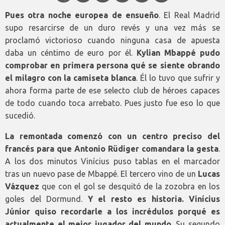
Pues otra noche europea de ensueño
. El Real Madrid
supo resarcirse de un duro revés y una vez más se
proclamó victorioso cuando ninguna casa de apuesta
daba un céntimo de euro por él.
Kylian Mbappé pudo
comprobar en primera persona qué se siente obrando
el milagro con la camiseta blanca
. Él lo tuvo que sufrir y
ahora forma parte de ese selecto club de héroes capaces
de todo cuando toca arrebato. Pues justo fue eso lo que
sucedió.
La remontada comenzó con un centro preciso del
francés para que Antonio Rüdiger comandara la gesta
.
A los dos minutos Vinícius puso tablas en el marcador
tras un nuevo pase de Mbappé. El tercero vino de un
Lucas
Vázquez
que con el gol se desquitó de la zozobra en los
goles del Dormund.
Y el resto es historia. Vinícius
Júnior quiso recordarle a los incrédulos porqué es
actualmente el mejor jugador del mundo
. Su segundo