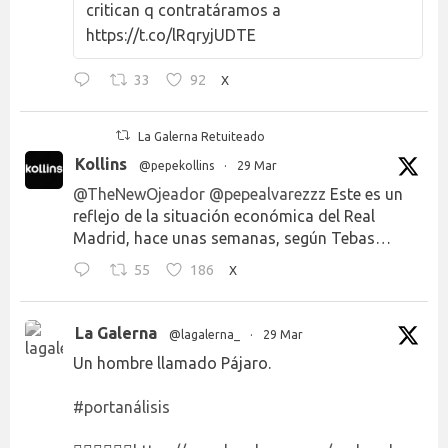
critican q contratáramos a
https://t.co/lRqryjUDTE
33
92
X
La Galerna Retuiteado
Kollins
@pepekollins
·
29 Mar
@TheNewOjeador
@pepealvarezzz
Este es un
reflejo de la situación económica del Real
Madrid, hace unas semanas, según Tebas…
55
186
X
La Galerna
@lagalerna_
·
29 Mar
Un hombre llamado Pájaro.
#portanálisis