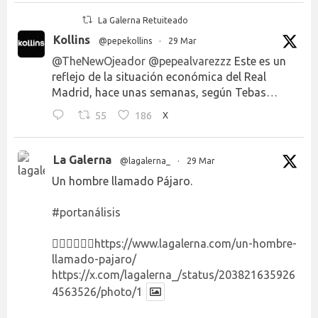
La Galerna Retuiteado
Kollins
@pepekollins
·
29 Mar
@TheNewOjeador
@pepealvarezzz
Este es un
reflejo de la situación económica del Real
Madrid, hace unas semanas, según Tebas…
55
186
X
La Galerna
@lagalerna_
·
29 Mar
Un hombre llamado Pájaro.
#portanálisis
👉🏻👉🏻👉🏻
https://www.lagalerna.com/un-hombre-
llamado-pajaro/
https://x.com/lagalerna_/status/203821635926
4563526/photo/1