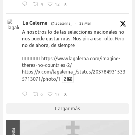
4
12
X
La Galerna
@lagalerna_
·
28 Mar
A nosotros lo de las selecciones nacionales no
nos puede gustar más. Nos pirra ese rollo. Pero
no de ahora, de siempre
👉🏻👉🏻👉🏻
https://www.lagalerna.com/imagine-
theres-no-countries-2/
https://x.com/lagalerna_/status/203784931533
5713071/photo/1
2
6
17
X
Cargar más