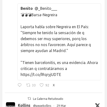
Benito
@_Benito___
💣💣💣Barsa-Negreira
Laporta habla sobre Negreira en El País:
"Siempre he tenido la sensación de q
debemos ser muy superiores, porq los
árbitros no nos favorecen. Aquí parece q
siempre ayudan al Madrid."
"Tienen barcelonitis, es una evidencia. Ahora
critican q contratáramos a
https://t.co/lRqryjUDTE
33
92
X
La Galerna Retuiteado
Kollins
@pepekollins
·
29 Mar