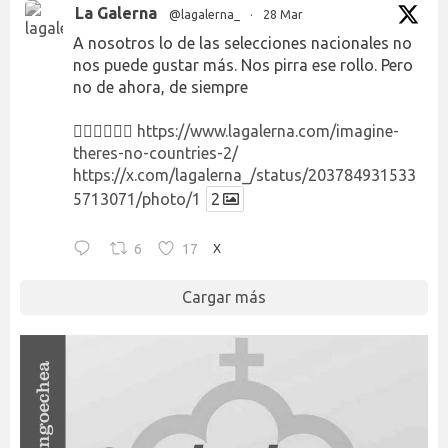
La Galerna
@lagalerna_
·
28 Mar
A nosotros lo de las selecciones nacionales no
nos puede gustar más. Nos pirra ese rollo. Pero
no de ahora, de siempre
👉🏻👉🏻👉🏻
https://www.lagalerna.com/imagine-
theres-no-countries-2/
https://x.com/lagalerna_/status/203784931533
5713071/photo/1
2
6
17
X
Cargar más