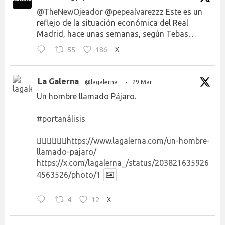
@TheNewOjeador
@pepealvarezzz
Este es un
reflejo de la situación económica del Real
Madrid, hace unas semanas, según Tebas…
55
186
X
La Galerna
@lagalerna_
·
29 Mar
Un hombre llamado Pájaro.
#portanálisis
👉🏻👉🏻👉🏻
https://www.lagalerna.com/un-hombre-
llamado-pajaro/
https://x.com/lagalerna_/status/203821635926
4563526/photo/1
4
12
X