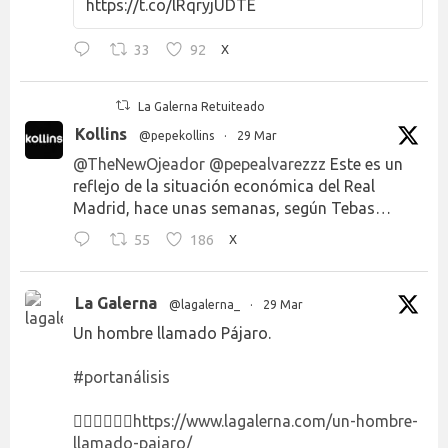
https://t.co/lRqryjUDTE
33
92
X
La Galerna Retuiteado
Kollins
@pepekollins
·
29 Mar
@TheNewOjeador
@pepealvarezzz
Este es un
reflejo de la situación económica del Real
Madrid, hace unas semanas, según Tebas…
55
186
X
La Galerna
@lagalerna_
·
29 Mar
Un hombre llamado Pájaro.
#portanálisis
👉🏻👉🏻👉🏻
https://www.lagalerna.com/un-hombre-
llamado-pajaro/