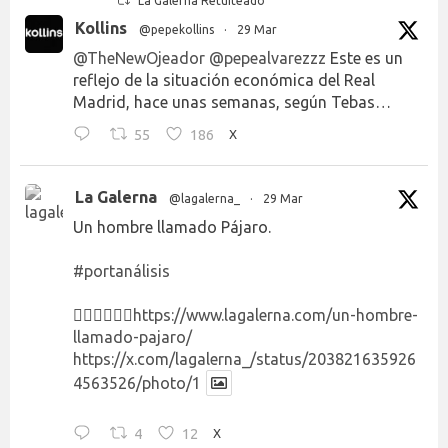
La Galerna Retuiteado
Kollins
@pepekollins
·
29 Mar
@TheNewOjeador
@pepealvarezzz
Este es un
reflejo de la situación económica del Real
Madrid, hace unas semanas, según Tebas…
55
186
X
La Galerna
@lagalerna_
·
29 Mar
Un hombre llamado Pájaro.
#portanálisis
👉🏻👉🏻👉🏻
https://www.lagalerna.com/un-hombre-
llamado-pajaro/
https://x.com/lagalerna_/status/203821635926
4563526/photo/1
4
12
X