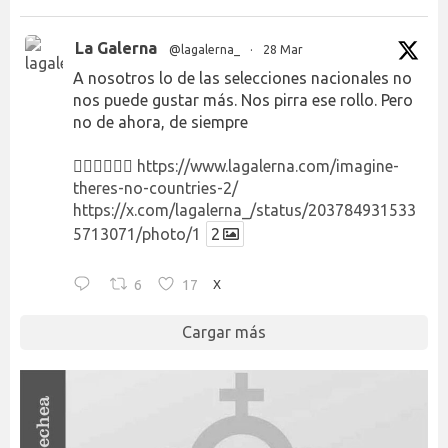
La Galerna
@lagalerna_
·
28 Mar
A nosotros lo de las selecciones nacionales no
nos puede gustar más. Nos pirra ese rollo. Pero
no de ahora, de siempre
👉🏻👉🏻👉🏻
https://www.lagalerna.com/imagine-
theres-no-countries-2/
https://x.com/lagalerna_/status/203784931533
5713071/photo/1
2
6
17
X
Cargar más