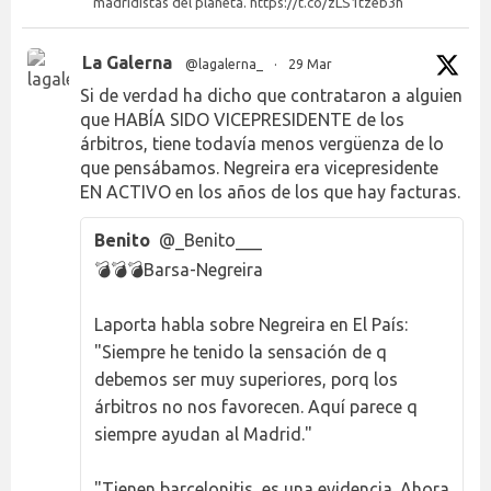
madridistas del planeta. https://t.co/zLS1tzeb3h
La Galerna
@lagalerna_
·
29 Mar
Si de verdad ha dicho que contrataron a alguien
que HABÍA SIDO VICEPRESIDENTE de los
árbitros, tiene todavía menos vergüenza de lo
que pensábamos. Negreira era vicepresidente
EN ACTIVO en los años de los que hay facturas.
Benito
@_Benito___
💣💣💣Barsa-Negreira
Laporta habla sobre Negreira en El País:
"Siempre he tenido la sensación de q
debemos ser muy superiores, porq los
árbitros no nos favorecen. Aquí parece q
siempre ayudan al Madrid."
"Tienen barcelonitis, es una evidencia. Ahora