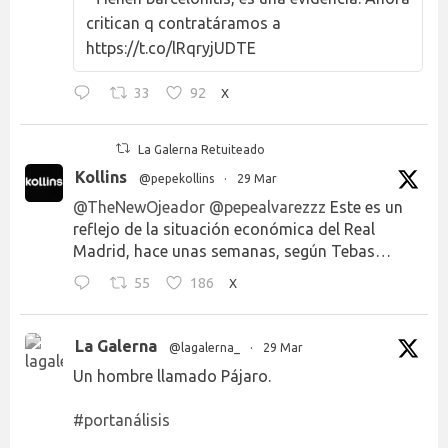
critican q contratáramos a
https://t.co/lRqryjUDTE
33
92
X
La Galerna Retuiteado
Kollins
@pepekollins
·
29 Mar
@TheNewOjeador
@pepealvarezzz
Este es un
reflejo de la situación económica del Real
Madrid, hace unas semanas, según Tebas…
55
186
X
La Galerna
@lagalerna_
·
29 Mar
Un hombre llamado Pájaro.
#portanálisis