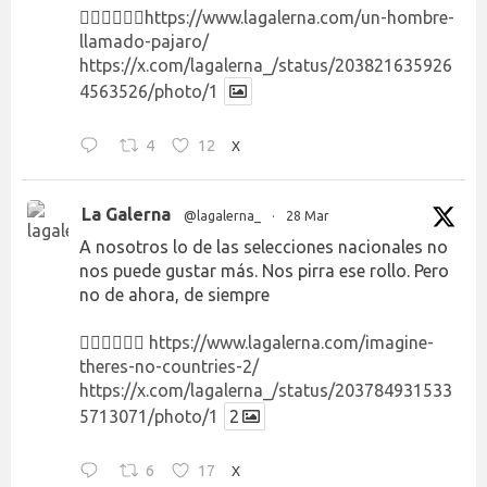
👉🏻👉🏻👉🏻
https://www.lagalerna.com/un-hombre-
llamado-pajaro/
https://x.com/lagalerna_/status/203821635926
4563526/photo/1
4
12
X
La Galerna
@lagalerna_
·
28 Mar
A nosotros lo de las selecciones nacionales no
nos puede gustar más. Nos pirra ese rollo. Pero
no de ahora, de siempre
👉🏻👉🏻👉🏻
https://www.lagalerna.com/imagine-
theres-no-countries-2/
https://x.com/lagalerna_/status/203784931533
5713071/photo/1
2
6
17
X