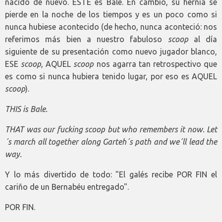
nacido de nuevo. ESTE es Bale. En cambio, su hernia se
pierde en la noche de los tiempos y es un poco como si
nunca hubiese acontecido (de hecho, nunca aconteció: nos
referimos más bien a nuestro fabuloso
scoop
al día
siguiente de su presentación como nuevo jugador blanco,
ESE
scoop
, AQUEL
scoop
nos agarra tan retrospectivo que
es como si nunca hubiera tenido lugar, por eso es AQUEL
scoop
).
THIS is Bale.
THAT was our fucking scoop but who remembers it now. Let
´s march all together along Garteh´s path and we´ll lead the
way.
Y lo más divertido de todo: "El galés recibe POR FIN el
cariño de un Bernabéu entregado".
POR FIN.