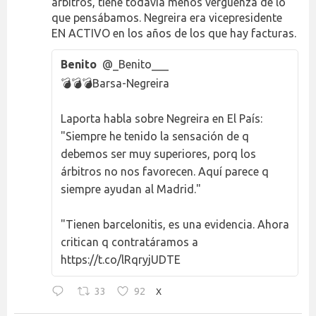
árbitros, tiene todavía menos vergüenza de lo
que pensábamos. Negreira era vicepresidente
EN ACTIVO en los años de los que hay facturas.
Benito
@_Benito___
💣💣💣Barsa-Negreira
Laporta habla sobre Negreira en El País:
"Siempre he tenido la sensación de q
debemos ser muy superiores, porq los
árbitros no nos favorecen. Aquí parece q
siempre ayudan al Madrid."
"Tienen barcelonitis, es una evidencia. Ahora
critican q contratáramos a
https://t.co/lRqryjUDTE
33
92
X