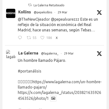
La Galerna Retuiteado
Kollins
@pepekollins
·
29 Mar
@TheNewOjeador
@pepealvarezzz
Este es un
reflejo de la situación económica del Real
Madrid, hace unas semanas, según Tebas…
55
186
X
La Galerna
@lagalerna_
·
29 Mar
Un hombre llamado Pájaro.
#portanálisis
👉🏻👉🏻👉🏻
https://www.lagalerna.com/un-hombre-
llamado-pajaro/
https://x.com/lagalerna_/status/203821635926
4563526/photo/1