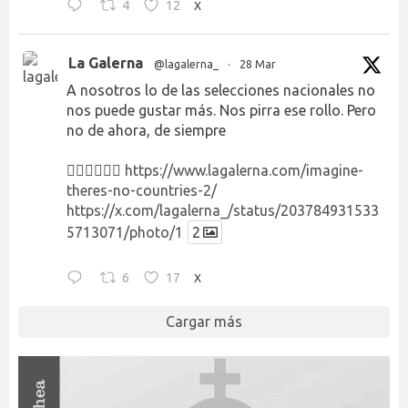
4
12
X
La Galerna
@lagalerna_
·
28 Mar
A nosotros lo de las selecciones nacionales no
nos puede gustar más. Nos pirra ese rollo. Pero
no de ahora, de siempre
👉🏻👉🏻👉🏻
https://www.lagalerna.com/imagine-
theres-no-countries-2/
https://x.com/lagalerna_/status/203784931533
5713071/photo/1
2
6
17
X
Cargar más