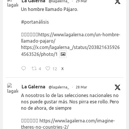
La Galerna
@lagalerna_
·
29 Mar
Un hombre llamado Pájaro.
#portanálisis
👉🏻👉🏻👉🏻
https://www.lagalerna.com/un-hombre-
llamado-pajaro/
https://x.com/lagalerna_/status/203821635926
4563526/photo/1
4
12
X
La Galerna
@lagalerna_
·
28 Mar
A nosotros lo de las selecciones nacionales no
nos puede gustar más. Nos pirra ese rollo. Pero
no de ahora, de siempre
👉🏻👉🏻👉🏻
https://www.lagalerna.com/imagine-
theres-no-countries-2/