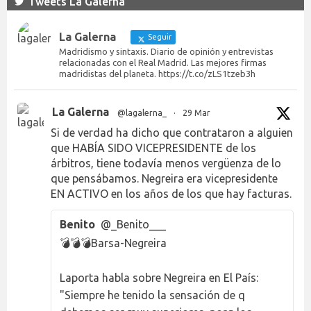
Tweets La Galerna
La Galerna
Seguir
Madridismo y sintaxis. Diario de opinión y entrevistas
relacionadas con el Real Madrid. Las mejores firmas
madridistas del planeta. https://t.co/zLS1tzeb3h
La Galerna
@lagalerna_
·
29 Mar
Si de verdad ha dicho que contrataron a alguien
que HABÍA SIDO VICEPRESIDENTE de los
árbitros, tiene todavía menos vergüenza de lo
que pensábamos. Negreira era vicepresidente
EN ACTIVO en los años de los que hay facturas.
Benito
@_Benito___
💣💣💣Barsa-Negreira
Laporta habla sobre Negreira en El País:
"Siempre he tenido la sensación de q