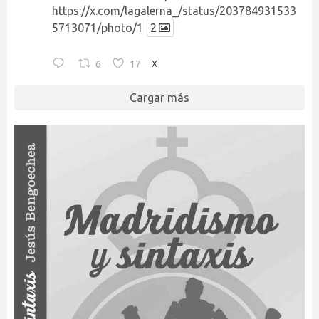
https://x.com/lagalerna_/status/203784931533
5713071/photo/1
2
6
17
X
Cargar más