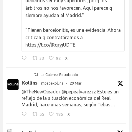
debemos ser muy superiores, porq los
árbitros no nos favorecen. Aquí parece q
siempre ayudan al Madrid."
"Tienen barcelonitis, es una evidencia. Ahora
critican q contratáramos a
https://t.co/lRqryjUDTE
33
92
X
La Galerna Retuiteado
Kollins
@pepekollins
·
29 Mar
@TheNewOjeador
@pepealvarezzz
Este es un
reflejo de la situación económica del Real
Madrid, hace unas semanas, según Tebas…
55
186
X