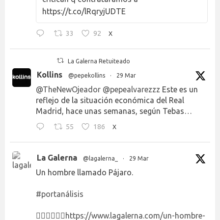
https://t.co/lRqryjUDTE
33
92
X
La Galerna Retuiteado
Kollins
@pepekollins
·
29 Mar
@TheNewOjeador
@pepealvarezzz
Este es un
reflejo de la situación económica del Real
Madrid, hace unas semanas, según Tebas…
55
186
X
La Galerna
@lagalerna_
·
29 Mar
Un hombre llamado Pájaro.
#portanálisis
👉🏻👉🏻👉🏻
https://www.lagalerna.com/un-hombre-