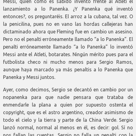
Messi, quien como es sabido inventó frente al Atleti el
lanzamiento a lo Panenka. ¿Y Panenka qué inventó
entonces?, os preguntaréis. El arroz a la cubana, tal vez. O
la penicilina, pues no en vano las hordas callejeras han
dictaminado ahora que Fleming fue en cambio un asesino.
Pero no el penalti erróneamente llamado “a lo Panenka”. El
penalti erróneamente llamado “a lo Panenka” lo inventó
Messi ante el Atleti, botarates. Ningún mérito pues para el
futbolista checo ni mucho menos para Sergio Ramos,
aunque haya marcado ya más penaltis a lo Panenka que
Panenka y Messi juntos.
Ayer, como decimos, Sergio se decantó en cambio por un
nopanenka para que nadie pensara que trataba de
enmendarle la plana a quien por supuesto ostenta el
copyright, que es el astro argentino, creador asimismo de
todo el cielo y la tierra y parte de la China Verde. Sergio
lanzó normal, normal al menos en él, es decir: gol. Sí no
nos fallan las cuentas, Sergio no falla un penalti con la