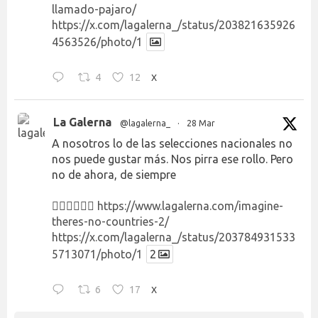
llamado-pajaro/
https://x.com/lagalerna_/status/203821635926
4563526/photo/1
4
12
X
La Galerna
@lagalerna_
·
28 Mar
A nosotros lo de las selecciones nacionales no
nos puede gustar más. Nos pirra ese rollo. Pero
no de ahora, de siempre
👉🏻👉🏻👉🏻
https://www.lagalerna.com/imagine-
theres-no-countries-2/
https://x.com/lagalerna_/status/203784931533
5713071/photo/1
2
6
17
X