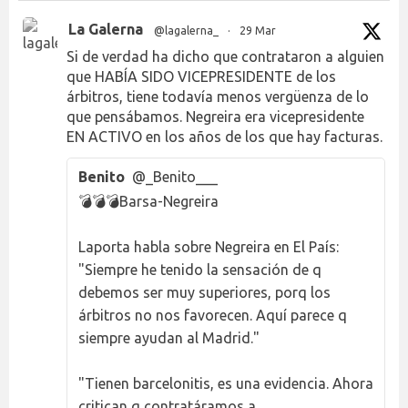
La Galerna
@lagalerna_
·
29 Mar
Si de verdad ha dicho que contrataron a alguien
que HABÍA SIDO VICEPRESIDENTE de los
árbitros, tiene todavía menos vergüenza de lo
que pensábamos. Negreira era vicepresidente
EN ACTIVO en los años de los que hay facturas.
Benito
@_Benito___
💣💣💣Barsa-Negreira
Laporta habla sobre Negreira en El País:
"Siempre he tenido la sensación de q
debemos ser muy superiores, porq los
árbitros no nos favorecen. Aquí parece q
siempre ayudan al Madrid."
"Tienen barcelonitis, es una evidencia. Ahora
critican q contratáramos a