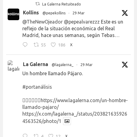
La Galerna Retuiteado
Kollins
@pepekollins
·
29 Mar
@TheNewOjeador
@pepealvarezzz
Este es un
reflejo de la situación económica del Real
Madrid, hace unas semanas, según Tebas…
55
186
X
La Galerna
@lagalerna_
·
29 Mar
Un hombre llamado Pájaro.
#portanálisis
👉🏻👉🏻👉🏻
https://www.lagalerna.com/un-hombre-
llamado-pajaro/
https://x.com/lagalerna_/status/203821635926
4563526/photo/1
4
12
X