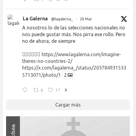
La Galerna
@lagalerna_
·
28 Mar
A nosotros lo de las selecciones nacionales no
nos puede gustar más. Nos pirra ese rollo. Pero
no de ahora, de siempre
👉🏻👉🏻👉🏻
https://www.lagalerna.com/imagine-
theres-no-countries-2/
https://x.com/lagalerna_/status/203784931533
5713071/photo/1
2
6
17
X
Cargar más