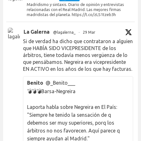
Madridismo y sintaxis. Diario de opinión y entrevistas
relacionadas con el Real Madrid. Las mejores firmas
madridistas del planeta. https://t.co/zLS1tzeb3h
La Galerna
@lagalerna_
·
29 Mar
Si de verdad ha dicho que contrataron a alguien
que HABÍA SIDO VICEPRESIDENTE de los
árbitros, tiene todavía menos vergüenza de lo
que pensábamos. Negreira era vicepresidente
EN ACTIVO en los años de los que hay facturas.
Benito
@_Benito___
💣💣💣Barsa-Negreira
Laporta habla sobre Negreira en El País:
"Siempre he tenido la sensación de q
debemos ser muy superiores, porq los
árbitros no nos favorecen. Aquí parece q
siempre ayudan al Madrid."