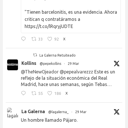
"Tienen barcelonitis, es una evidencia. Ahora
critican q contratáramos a
https://t.co/lRqryjUDTE
33
92
X
La Galerna Retuiteado
Kollins
@pepekollins
·
29 Mar
@TheNewOjeador
@pepealvarezzz
Este es un
reflejo de la situación económica del Real
Madrid, hace unas semanas, según Tebas…
55
186
X
La Galerna
@lagalerna_
·
29 Mar
Un hombre llamado Pájaro.