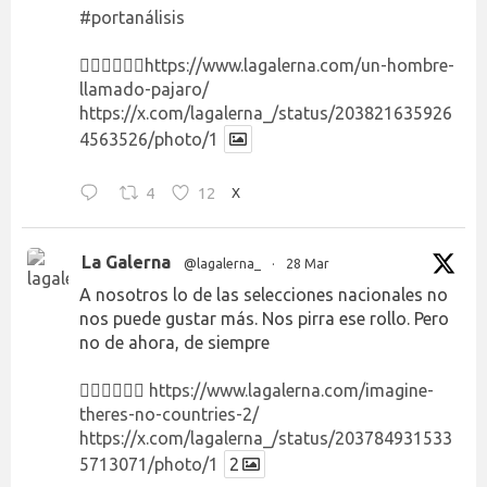
#portanálisis
👉🏻👉🏻👉🏻
https://www.lagalerna.com/un-hombre-
llamado-pajaro/
https://x.com/lagalerna_/status/203821635926
4563526/photo/1
4
12
X
La Galerna
@lagalerna_
·
28 Mar
A nosotros lo de las selecciones nacionales no
nos puede gustar más. Nos pirra ese rollo. Pero
no de ahora, de siempre
👉🏻👉🏻👉🏻
https://www.lagalerna.com/imagine-
theres-no-countries-2/
https://x.com/lagalerna_/status/203784931533
5713071/photo/1
2