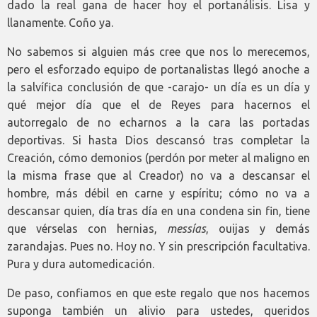
dado la real gana de hacer hoy el portanálisis. Lisa y
llanamente. Coño ya.
No sabemos si alguien más cree que nos lo merecemos,
pero el esforzado equipo de portanalistas llegó anoche a
la salvífica conclusión de que -carajo- un día es un día y
qué mejor día que el de Reyes para hacernos el
autorregalo de no echarnos a la cara las portadas
deportivas. Si hasta Dios descansó tras completar la
Creación, cómo demonios (perdón por meter al maligno en
la misma frase que al Creador) no va a descansar el
hombre, más débil en carne y espíritu; cómo no va a
descansar quien, día tras día en una condena sin fin, tiene
que vérselas con hernias,
messías
, ouijas y demás
zarandajas. Pues no. Hoy no. Y sin prescripción facultativa.
Pura y dura automedicación.
De paso, confiamos en que este regalo que nos hacemos
suponga también un alivio para ustedes, queridos