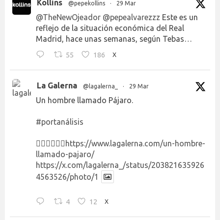
Kollins
@pepekollins
·
29 Mar
@TheNewOjeador
@pepealvarezzz
Este es un
reflejo de la situación económica del Real
Madrid, hace unas semanas, según Tebas…
55
186
X
La Galerna
@lagalerna_
·
29 Mar
Un hombre llamado Pájaro.
#portanálisis
👉🏻👉🏻👉🏻
https://www.lagalerna.com/un-hombre-
llamado-pajaro/
https://x.com/lagalerna_/status/203821635926
4563526/photo/1
4
12
X