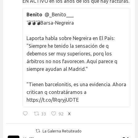
EN ACTIVO en los años de los que hay facturas.
Benito
@_Benito___
💣💣💣Barsa-Negreira
Laporta habla sobre Negreira en El País:
"Siempre he tenido la sensación de q
debemos ser muy superiores, porq los
árbitros no nos favorecen. Aquí parece q
siempre ayudan al Madrid."
"Tienen barcelonitis, es una evidencia. Ahora
critican q contratáramos a
https://t.co/lRqryjUDTE
33
92
X
La Galerna Retuiteado