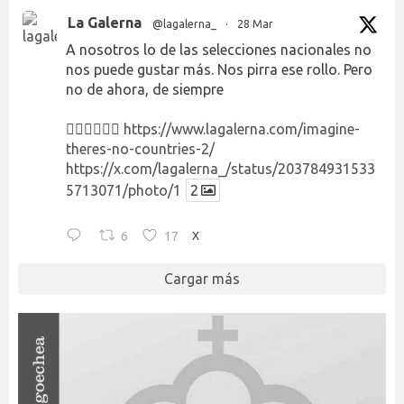
La Galerna
@lagalerna_
·
28 Mar
A nosotros lo de las selecciones nacionales no
nos puede gustar más. Nos pirra ese rollo. Pero
no de ahora, de siempre
👉🏻👉🏻👉🏻
https://www.lagalerna.com/imagine-
theres-no-countries-2/
https://x.com/lagalerna_/status/203784931533
5713071/photo/1
2
6
17
X
Cargar más