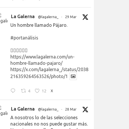
La Galerna
@lagalerna_
·
29 Mar
Un hombre llamado Pájaro.
#portanálisis
👉🏻👉🏻👉🏻
https://www.lagalerna.com/un-
hombre-llamado-pajaro/
https://x.com/lagalerna_/status/2038
216359264563526/photo/1
4
12
X
La Galerna
@lagalerna_
·
28 Mar
A nosotros lo de las selecciones
nacionales no nos puede gustar más.