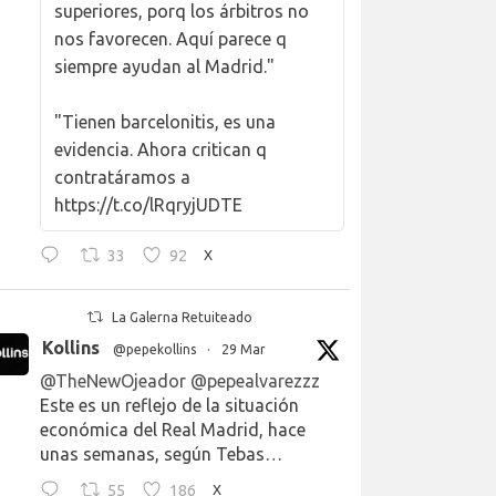
superiores, porq los árbitros no
nos favorecen. Aquí parece q
siempre ayudan al Madrid."
"Tienen barcelonitis, es una
evidencia. Ahora critican q
contratáramos a
https://t.co/lRqryjUDTE
33
92
X
La Galerna Retuiteado
Kollins
@pepekollins
·
29 Mar
@TheNewOjeador
@pepealvarezzz
Este es un reflejo de la situación
económica del Real Madrid, hace
unas semanas, según Tebas…
55
186
X