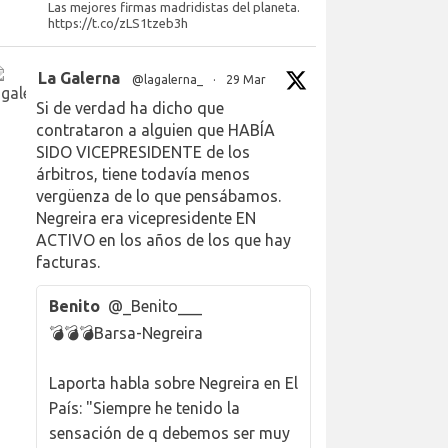
Las mejores firmas madridistas del planeta.
https://t.co/zLS1tzeb3h
La Galerna
@lagalerna_
·
29 Mar
Si de verdad ha dicho que
contrataron a alguien que HABÍA
SIDO VICEPRESIDENTE de los
árbitros, tiene todavía menos
vergüenza de lo que pensábamos.
Negreira era vicepresidente EN
ACTIVO en los años de los que hay
facturas.
Benito
@_Benito___
💣💣💣Barsa-Negreira
Laporta habla sobre Negreira en El
País: "Siempre he tenido la
sensación de q debemos ser muy