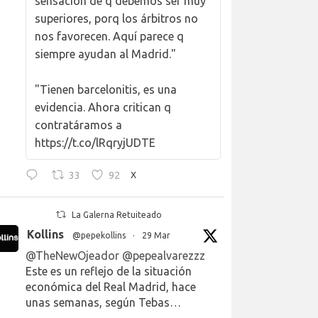
sensación de q debemos ser muy
superiores, porq los árbitros no
nos favorecen. Aquí parece q
siempre ayudan al Madrid."
"Tienen barcelonitis, es una
evidencia. Ahora critican q
contratáramos a
https://t.co/lRqryjUDTE
33
92
X
La Galerna Retuiteado
Kollins
@pepekollins
·
29 Mar
@TheNewOjeador
@pepealvarezzz
Este es un reflejo de la situación
económica del Real Madrid, hace
unas semanas, según Tebas…