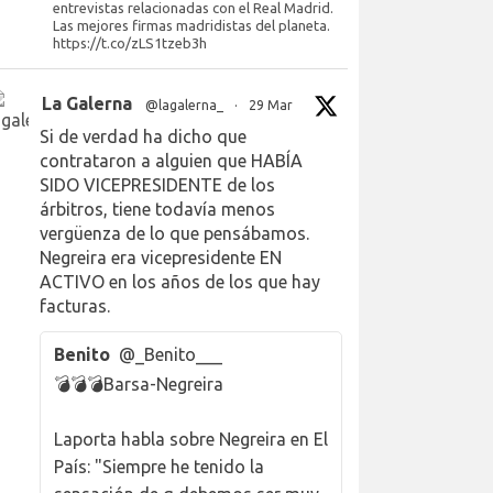
entrevistas relacionadas con el Real Madrid.
Las mejores firmas madridistas del planeta.
https://t.co/zLS1tzeb3h
La Galerna
@lagalerna_
·
29 Mar
Si de verdad ha dicho que
contrataron a alguien que HABÍA
SIDO VICEPRESIDENTE de los
árbitros, tiene todavía menos
vergüenza de lo que pensábamos.
Negreira era vicepresidente EN
ACTIVO en los años de los que hay
facturas.
Benito
@_Benito___
💣💣💣Barsa-Negreira
Laporta habla sobre Negreira en El
País: "Siempre he tenido la