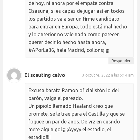
de hoy, ni ahora por el empate contra
Osasuna, si es capaz de jugar así en todos
los partidos va a ser un firme candidato
para entrar en Europa, todo está mal hecho
y lo anterior no vale nada como parecen
querer decir lo hecho hasta ahora,
#APorLa36, hala Madrid, collons¡¡¡¡¡
Responder
El scauting calvo
3 octubre, 2022 a las 6:14 am
Excusa barata Ramon oficialistón lo del
parón, valga el pareado.
Un pipiolo llamado Haaland creo que
promete, se le trae para el Castilla y que se
foguee un par de años. De vrz en cusndo
mete algun gol.¡¡¡¡Ayyyy el estadio, el
estadio!!!!