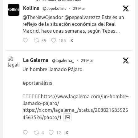
Kollins
@pepekollins
·
29 Mar
@TheNewOjeador
@pepealvarezzz
Este es un
reflejo de la situación económica del Real
Madrid, hace unas semanas, según Tebas…
55
186
X
La Galerna
@lagalerna_
·
29 Mar
Un hombre llamado Pájaro.
#portanálisis
👉🏻👉🏻👉🏻
https://www.lagalerna.com/un-hombre-
llamado-pajaro/
https://x.com/lagalerna_/status/203821635926
4563526/photo/1
4
12
X