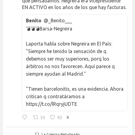
que pensábamos. Negreira era vicepresidente
EN ACTIVO en los años de los que hay facturas.
Benito
@_Benito___
💣💣💣Barsa-Negreira
Laporta habla sobre Negreira en El País:
"Siempre he tenido la sensación de q
debemos ser muy superiores, porq los
árbitros no nos favorecen. Aquí parece q
siempre ayudan al Madrid."
"Tienen barcelonitis, es una evidencia. Ahora
critican q contratáramos a
https://t.co/lRqryjUDTE
33
92
X
La Galerna Retuiteado