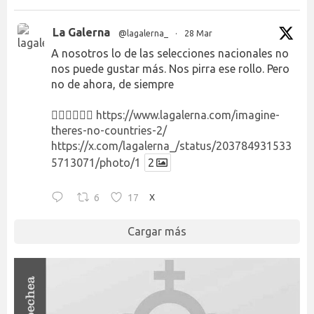
La Galerna
@lagalerna_
·
28 Mar
A nosotros lo de las selecciones nacionales no
nos puede gustar más. Nos pirra ese rollo. Pero
no de ahora, de siempre
👉🏻👉🏻👉🏻
https://www.lagalerna.com/imagine-
theres-no-countries-2/
https://x.com/lagalerna_/status/203784931533
5713071/photo/1
2
6
17
X
Cargar más