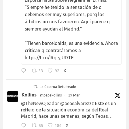
Laporta habla sobre Negreira en El País:
"Siempre he tenido la sensación de q
debemos ser muy superiores, porq los
árbitros no nos favorecen. Aquí parece q
siempre ayudan al Madrid."
"Tienen barcelonitis, es una evidencia. Ahora
critican q contratáramos a
https://t.co/lRqryjUDTE
33
92
X
La Galerna Retuiteado
Kollins
@pepekollins
·
29 Mar
@TheNewOjeador
@pepealvarezzz
Este es un
reflejo de la situación económica del Real
Madrid, hace unas semanas, según Tebas…
55
186
X