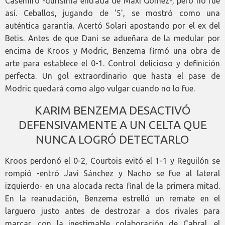
Casemiro -durísima entrada de Maxi Gómez-, pero no fue
así. Ceballos, jugando de '5', se mostró como una
auténtica garantía. Acertó Solari apostando por el ex del
Betis. Antes de que Dani se adueñara de la medular por
encima de Kroos y Modric, Benzema firmó una obra de
arte para establece el 0-1. Control delicioso y definición
perfecta. Un gol extraordinario que hasta el pase de
Modric quedará como algo vulgar cuando no lo fue.
KARIM BENZEMA DESACTIVÓ
DEFENSIVAMENTE A UN CELTA QUE
NUNCA LOGRÓ DETECTARLO
Kroos perdonó el 0-2, Courtois evitó el 1-1 y Reguilón se
rompió -entró Javi Sánchez y Nacho se fue al lateral
izquierdo- en una alocada recta final de la primera mitad.
En la reanudación, Benzema estrelló un remate en el
larguero justo antes de destrozar a dos rivales para
marcar, con la inestimable colaboración de Cabral, el