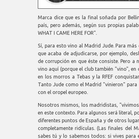
Marca dice que es la final soñada por Belli
país, pero además, según sus propias pala
WHAT I CAME HERE FOR".
Sí, para esto vino al Madrid Jude. Para más
que acaba de adjudicarse, por ejemplo, des
de corrupción en que éste consiste. Pero a 
vino aquí (porque el club también "vino", e
en los morros a Tebas y la RFEF conquistand
Tanto Jude como el Madrid "vinieron" para a
con el oropel europeo.
Nosotros mismos, los madridistas, "vivimos" 
en este contexto. Para algunos será literal,
diferentes puntos de España y de otros luga
completamente ridículas. (Las finales del Ma
sabes tú y lo sabemos todos: si vives para e