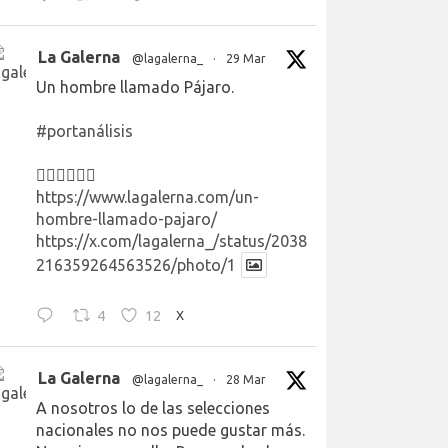
La Galerna
@lagalerna_
·
29 Mar
Un hombre llamado Pájaro.
#portanálisis
👉🏻👉🏻👉🏻
https://www.lagalerna.com/un-
hombre-llamado-pajaro/
https://x.com/lagalerna_/status/2038
216359264563526/photo/1
4
12
X
La Galerna
@lagalerna_
·
28 Mar
A nosotros lo de las selecciones
nacionales no nos puede gustar más.