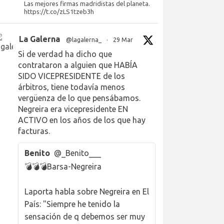
Las mejores firmas madridistas del planeta.
https://t.co/zLS1tzeb3h
La Galerna
@lagalerna_
·
29 Mar
Si de verdad ha dicho que
contrataron a alguien que HABÍA
SIDO VICEPRESIDENTE de los
árbitros, tiene todavía menos
vergüenza de lo que pensábamos.
Negreira era vicepresidente EN
ACTIVO en los años de los que hay
facturas.
Benito
@_Benito___
💣💣💣Barsa-Negreira
Laporta habla sobre Negreira en El
País: "Siempre he tenido la
sensación de q debemos ser muy