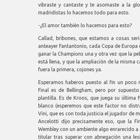
vibraste y cantaste y te asomaste a la glo
madridistas lo hacemos todo para esto.
-¿El amor también lo hacemos para esto?
Callad, bribones, que estamos a cosas ser
anteayer Fantantonio, cada Copa de Europa e
ganar la Champions una y otra vez que la pe
está llena, y que la ampliación de la misma
fuera la primera, cojones ya.
Esperamos haberos puesto al fin un poco 
Final es de Bellingham, pero por supues
plantilla. Es de Kroos, que juega su última 
blanco (esperemos que este factor no distra
Vini, que es con toda justicia el jugador de 
Ancelotti dijo precisamente eso, que la Fi
Wembley con un ambiente algo enrarecido a s
titular tras superar con abnegación una les