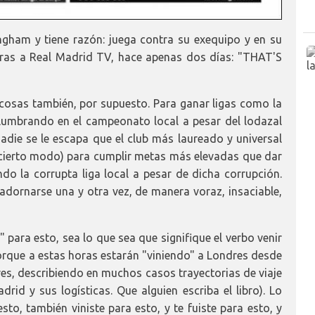
ngham y tiene razón: juega contra su exequipo y en su
bras a Real Madrid TV, hace apenas dos días: "THAT'S
 cosas también, por supuesto. Para ganar ligas como la
lumbrando en el campeonato local a pesar del lodazal
nadie se le escapa que el club más laureado y universal
n cierto modo) para cumplir metas más elevadas que dar
o la corrupta liga local a pesar de dicha corrupción.
dornarse una y otra vez, de manera voraz, insaciable,
para esto, sea lo que sea que signifique el verbo venir
 porque a estas horas estarán "viniendo" a Londres desde
res, describiendo en muchos casos trayectorias de viaje
drid y sus logísticas. Que alguien escriba el libro). Lo
sto, también viniste para esto, y te fuiste para esto, y