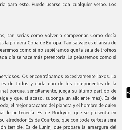
ria para esto. Puede usarse con cualquier verbo. Los
ias, tan serias como volver a campeonar. Como decía
s la primera Copa de Europa. Tan salvaje es el ansia de
learemos como si no supiéramos que la sala de trofeos
 cada día se hace más perentoria. La pelearemos como si
nerviosos. Os encontrábamos excesivamente laxos. La
to es de todos y cada uno de los componentes de la
Final porque, sencillamente, juega su último partido de
iga y que, si acaso, suponga un aliciente más). Es de
moda, el mejor atacante del planeta y el hombre de quien
nal le pertenecía. Es de Rodrygo, que se presenta en
u alrededor. Es de Courtois, que con toda certeza será
ión terrible. Es de Lunin, que probará la amargura del