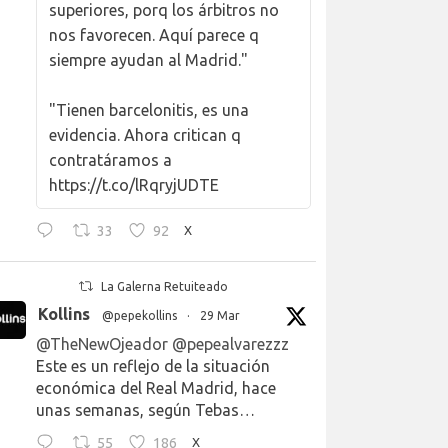
superiores, porq los árbitros no
nos favorecen. Aquí parece q
siempre ayudan al Madrid."
"Tienen barcelonitis, es una
evidencia. Ahora critican q
contratáramos a
https://t.co/lRqryjUDTE
33
92
X
La Galerna Retuiteado
Kollins
@pepekollins
·
29 Mar
@TheNewOjeador
@pepealvarezzz
Este es un reflejo de la situación
económica del Real Madrid, hace
unas semanas, según Tebas…
55
186
X