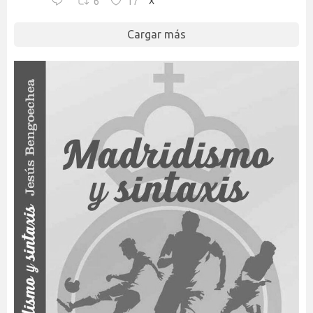
6
17
X
Cargar más