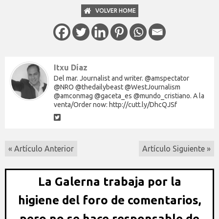
VOLVER HOME
Itxu Díaz
Del mar. Journalist and writer. @amspectator
@NRO @thedailybeast @WestJournalism
@amconmag @gaceta_es @mundo_cristiano. A la
venta/Order now: http://cutt.ly/DhcQJSf
« Artículo Anterior
Artículo Siguiente »
La Galerna trabaja por la
higiene del foro de comentarios,
pero no se hace responsable de