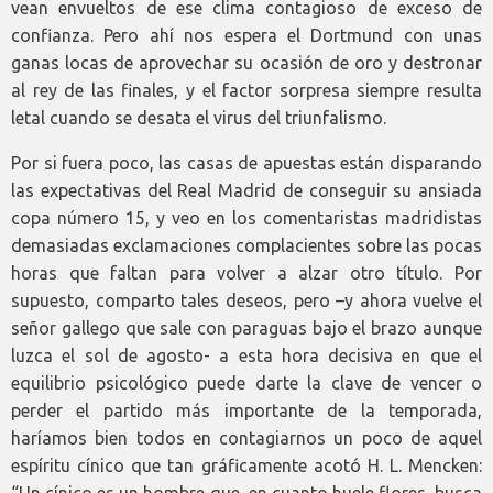
vean envueltos de ese clima contagioso de exceso de
confianza. Pero ahí nos espera el Dortmund con unas
ganas locas de aprovechar su ocasión de oro y destronar
al rey de las finales, y el factor sorpresa siempre resulta
letal cuando se desata el virus del triunfalismo.
Por si fuera poco, las casas de apuestas están disparando
las expectativas del Real Madrid de conseguir su ansiada
copa número 15, y veo en los comentaristas madridistas
demasiadas exclamaciones complacientes sobre las pocas
horas que faltan para volver a alzar otro título. Por
supuesto, comparto tales deseos, pero –y ahora vuelve el
señor gallego que sale con paraguas bajo el brazo aunque
luzca el sol de agosto- a esta hora decisiva en que el
equilibrio psicológico puede darte la clave de vencer o
perder el partido más importante de la temporada,
haríamos bien todos en contagiarnos un poco de aquel
espíritu cínico que tan gráficamente acotó H. L. Mencken:
“Un cínico es un hombre que, en cuanto huele flores, busca