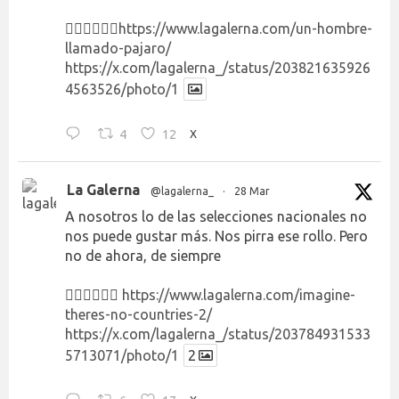
👉🏻👉🏻👉🏻
https://www.lagalerna.com/un-hombre-
llamado-pajaro/
https://x.com/lagalerna_/status/203821635926
4563526/photo/1
4
12
X
La Galerna
@lagalerna_
·
28 Mar
A nosotros lo de las selecciones nacionales no
nos puede gustar más. Nos pirra ese rollo. Pero
no de ahora, de siempre
👉🏻👉🏻👉🏻
https://www.lagalerna.com/imagine-
theres-no-countries-2/
https://x.com/lagalerna_/status/203784931533
5713071/photo/1
2