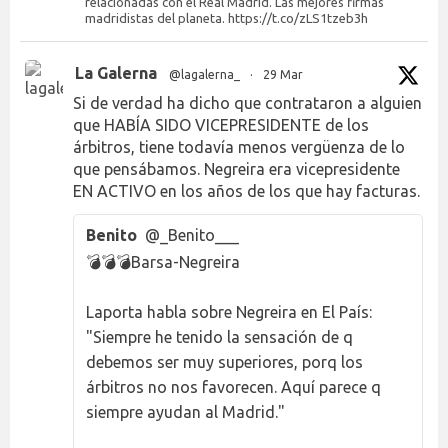
relacionadas con el Real Madrid. Las mejores firmas
madridistas del planeta. https://t.co/zLS1tzeb3h
La Galerna
@lagalerna_
·
29 Mar
Si de verdad ha dicho que contrataron a alguien
que HABÍA SIDO VICEPRESIDENTE de los
árbitros, tiene todavía menos vergüenza de lo
que pensábamos. Negreira era vicepresidente
EN ACTIVO en los años de los que hay facturas.
Benito
@_Benito___
💣💣💣Barsa-Negreira
Laporta habla sobre Negreira en El País:
"Siempre he tenido la sensación de q
debemos ser muy superiores, porq los
árbitros no nos favorecen. Aquí parece q
siempre ayudan al Madrid."