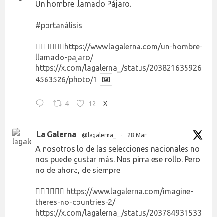
Un hombre llamado Pájaro.
#portanálisis
👉🏻👉🏻👉🏻
https://www.lagalerna.com/un-hombre-
llamado-pajaro/
https://x.com/lagalerna_/status/203821635926
4563526/photo/1
4
12
X
La Galerna
@lagalerna_
·
28 Mar
A nosotros lo de las selecciones nacionales no
nos puede gustar más. Nos pirra ese rollo. Pero
no de ahora, de siempre
👉🏻👉🏻👉🏻
https://www.lagalerna.com/imagine-
theres-no-countries-2/
https://x.com/lagalerna_/status/203784931533