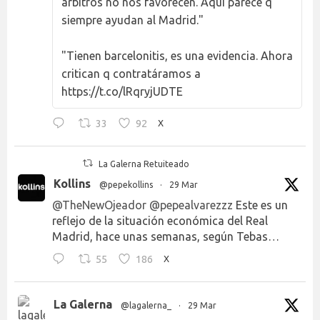
árbitros no nos favorecen. Aquí parece q
siempre ayudan al Madrid."
"Tienen barcelonitis, es una evidencia. Ahora
critican q contratáramos a
https://t.co/lRqryjUDTE
33
92
X
La Galerna Retuiteado
Kollins
@pepekollins
·
29 Mar
@TheNewOjeador
@pepealvarezzz
Este es un
reflejo de la situación económica del Real
Madrid, hace unas semanas, según Tebas…
55
186
X
La Galerna
@lagalerna_
·
29 Mar