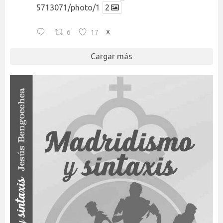
5713071/photo/1
2
6
17
X
Cargar más