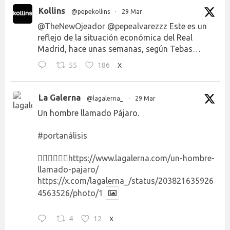
Kollins
@pepekollins
·
29 Mar
@TheNewOjeador
@pepealvarezzz
Este es un
reflejo de la situación económica del Real
Madrid, hace unas semanas, según Tebas…
55
186
X
La Galerna
@lagalerna_
·
29 Mar
Un hombre llamado Pájaro.
#portanálisis
👉🏻👉🏻👉🏻
https://www.lagalerna.com/un-hombre-
llamado-pajaro/
https://x.com/lagalerna_/status/203821635926
4563526/photo/1
4
12
X