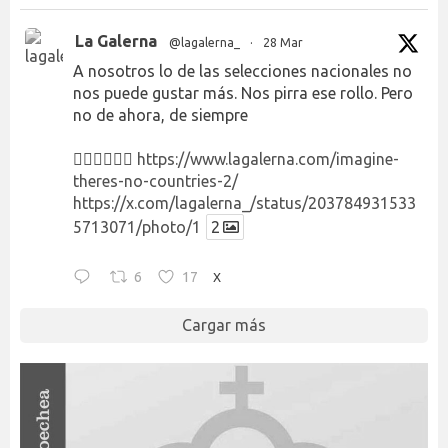
La Galerna
@lagalerna_
·
28 Mar
A nosotros lo de las selecciones nacionales no
nos puede gustar más. Nos pirra ese rollo. Pero
no de ahora, de siempre
👉🏻👉🏻👉🏻
https://www.lagalerna.com/imagine-
theres-no-countries-2/
https://x.com/lagalerna_/status/203784931533
5713071/photo/1
2
6
17
X
Cargar más