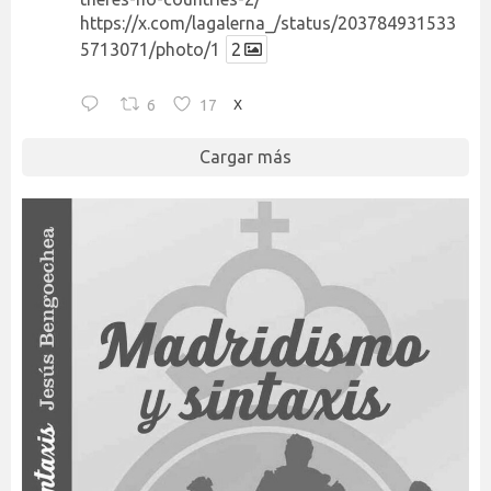
https://x.com/lagalerna_/status/203784931533
5713071/photo/1
2
6
17
X
Cargar más