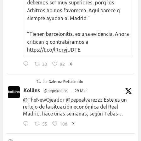
debemos ser muy superiores, porq los
árbitros no nos favorecen. Aquí parece q
siempre ayudan al Madrid."
"Tienen barcelonitis, es una evidencia. Ahora
critican q contratáramos a
https://t.co/lRqryjUDTE
33
92
X
La Galerna Retuiteado
Kollins
@pepekollins
·
29 Mar
@TheNewOjeador
@pepealvarezzz
Este es un
reflejo de la situación económica del Real
Madrid, hace unas semanas, según Tebas…
55
186
X