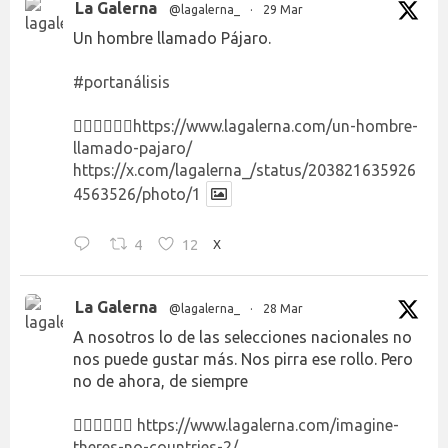
La Galerna
@lagalerna_
·
29 Mar
Un hombre llamado Pájaro.
#portanálisis
👉🏻👉🏻👉🏻
https://www.lagalerna.com/un-hombre-
llamado-pajaro/
https://x.com/lagalerna_/status/203821635926
4563526/photo/1
4
12
X
La Galerna
@lagalerna_
·
28 Mar
A nosotros lo de las selecciones nacionales no
nos puede gustar más. Nos pirra ese rollo. Pero
no de ahora, de siempre
👉🏻👉🏻👉🏻
https://www.lagalerna.com/imagine-
theres-no-countries-2/