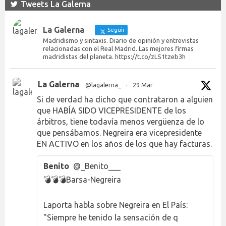
Tweets La Galerna
La Galerna
Seguir
Madridismo y sintaxis. Diario de opinión y entrevistas
relacionadas con el Real Madrid. Las mejores firmas
madridistas del planeta. https://t.co/zLS1tzeb3h
La Galerna
@lagalerna_
·
29 Mar
Si de verdad ha dicho que contrataron a alguien
que HABÍA SIDO VICEPRESIDENTE de los
árbitros, tiene todavía menos vergüenza de lo
que pensábamos. Negreira era vicepresidente
EN ACTIVO en los años de los que hay facturas.
Benito
@_Benito___
💣💣💣Barsa-Negreira
Laporta habla sobre Negreira en El País:
"Siempre he tenido la sensación de q