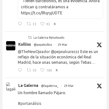
"Tienen barcelonitis, es una evidencia. Ahora
critican q contratáramos a
https://t.co/lRqryjUDTE
33
92
X
La Galerna Retuiteado
Kollins
@pepekollins
·
29 Mar
@TheNewOjeador
@pepealvarezzz
Este es un
reflejo de la situación económica del Real
Madrid, hace unas semanas, según Tebas…
55
186
X
La Galerna
@lagalerna_
·
29 Mar
Un hombre llamado Pájaro.
#portanálisis