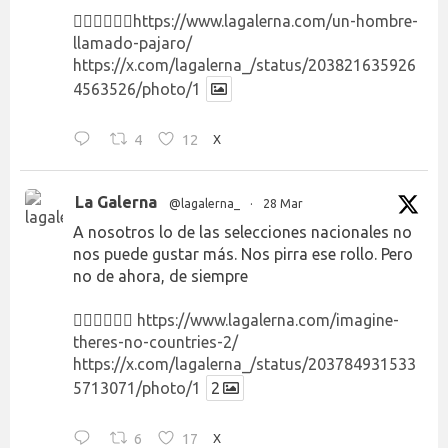
👉🏻👉🏻👉🏻
https://www.lagalerna.com/un-hombre-
llamado-pajaro/
https://x.com/lagalerna_/status/203821635926
4563526/photo/1
4
12
X
La Galerna
@lagalerna_
·
28 Mar
A nosotros lo de las selecciones nacionales no
nos puede gustar más. Nos pirra ese rollo. Pero
no de ahora, de siempre
👉🏻👉🏻👉🏻
https://www.lagalerna.com/imagine-
theres-no-countries-2/
https://x.com/lagalerna_/status/203784931533
5713071/photo/1
2
6
17
X