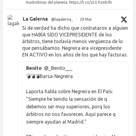
madridistas del planeta. https://t.co/zLS1tzeb3h
La Galerna
@lagalerna_
·
29 Mar
Si de verdad ha dicho que contrataron a alguien
que HABÍA SIDO VICEPRESIDENTE de los
árbitros, tiene todavía menos vergüenza de lo
que pensábamos. Negreira era vicepresidente
EN ACTIVO en los años de los que hay facturas.
Benito
@_Benito___
💣💣💣Barsa-Negreira
Laporta habla sobre Negreira en El País:
"Siempre he tenido la sensación de q
debemos ser muy superiores, porq los
árbitros no nos favorecen. Aquí parece q
siempre ayudan al Madrid."