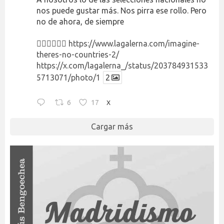
nos puede gustar más. Nos pirra ese rollo. Pero
no de ahora, de siempre
👉🏻👉🏻👉🏻
https://www.lagalerna.com/imagine-
theres-no-countries-2/
https://x.com/lagalerna_/status/203784931533
5713071/photo/1
2
6
17
X
Cargar más