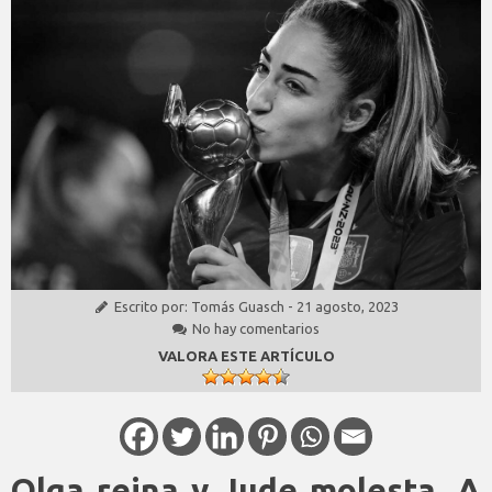
Escrito por:
Tomás Guasch
-
21 agosto, 2023
No hay comentarios
VALORA ESTE ARTÍCULO
Olga reina y Jude molesta. A