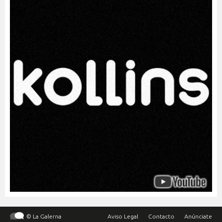
© La Galerna
Aviso Legal
Contacto
Anúnciate