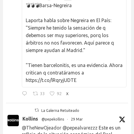
💣💣💣Barsa-Negreira
Laporta habla sobre Negreira en El País:
"Siempre he tenido la sensación de q
debemos ser muy superiores, porq los
árbitros no nos favorecen. Aquí parece q
siempre ayudan al Madrid."
"Tienen barcelonitis, es una evidencia. Ahora
critican q contratáramos a
https://t.co/lRqryjUDTE
33
92
X
La Galerna Retuiteado
Kollins
@pepekollins
·
29 Mar
@TheNewOjeador
@pepealvarezzz
Este es un