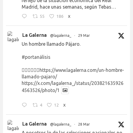
reflejo de la situación económica del Real
Madrid, hace unas semanas, según Tebas…
55
186
X
La Galerna
@lagalerna_
·
29 Mar
Un hombre llamado Pájaro.
#portanálisis
👉🏻👉🏻👉🏻
https://www.lagalerna.com/un-hombre-
llamado-pajaro/
https://x.com/lagalerna_/status/203821635926
4563526/photo/1
4
12
X
La Galerna
@lagalerna_
·
28 Mar
A nosotros lo de las selecciones nacionales no