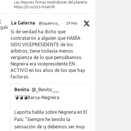
Las mejores firmas madridistas del planeta.
https://t.co/zLS1tzeb3h
La Galerna
@lagalerna_
·
29 Mar
Si de verdad ha dicho que
contrataron a alguien que HABÍA
SIDO VICEPRESIDENTE de los
árbitros, tiene todavía menos
vergüenza de lo que pensábamos.
Negreira era vicepresidente EN
ACTIVO en los años de los que hay
facturas.
Benito
@_Benito___
💣💣💣Barsa-Negreira
Laporta habla sobre Negreira en El
País: "Siempre he tenido la
sensación de q debemos ser muy