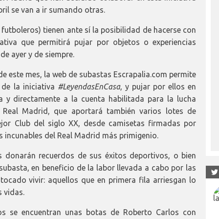
bril se van a ir sumando otras.
utboleros) tienen ante sí la posibilidad de hacerse con
ativa que permitirá pujar por objetos o experiencias
de ayer y de siempre.
 de este mes, la web de subastas Escrapalia.com permite
de la iniciativa
#LeyendasEnCasa
, y pujar por ellos en
a y directamente a la cuenta habilitada para la lucha
n Real Madrid, que aportará también varios lotes de
ejor Club del siglo XX, desde camisetas firmadas por
 incunables del Real Madrid más primigenio.
s donarán recuerdos de sus éxitos deportivos, o bien
ubasta, en beneficio de la labor llevada a cabo por las
ocado vivir: aquellos que en primera fila arriesgan lo
 vidas.
dos se encuentran unas botas de Roberto Carlos con