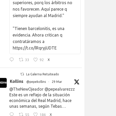
superiores, porq los árbitros no
nos favorecen. Aquí parece q
siempre ayudan al Madrid."
"Tienen barcelonitis, es una
evidencia. Ahora critican q
contratáramos a
https://t.co/lRqryjUDTE
33
92
X
La Galerna Retuiteado
Kollins
@pepekollins
·
29 Mar
@TheNewOjeador
@pepealvarezzz
Este es un reflejo de la situación
económica del Real Madrid, hace
unas semanas, según Tebas…
55
186
X