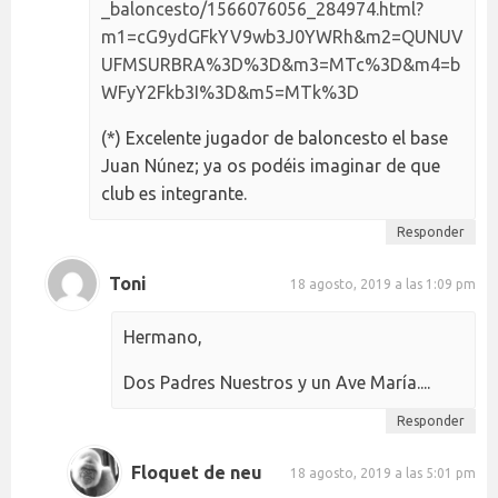
_baloncesto/1566076056_284974.html?
m1=cG9ydGFkYV9wb3J0YWRh&m2=QUNUV
UFMSURBRA%3D%3D&m3=MTc%3D&m4=b
WFyY2Fkb3I%3D&m5=MTk%3D
(*) Excelente jugador de baloncesto el base
Juan Núnez; ya os podéis imaginar de que
club es integrante.
Responder
Toni
18 agosto, 2019 a las 1:09 pm
Hermano,
Dos Padres Nuestros y un Ave María....
Responder
Floquet de neu
18 agosto, 2019 a las 5:01 pm