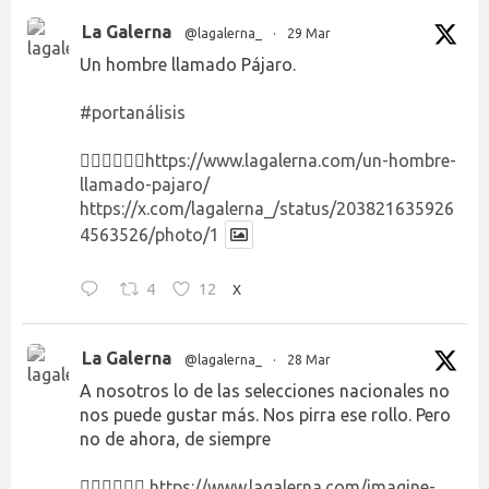
La Galerna
@lagalerna_
·
29 Mar
Un hombre llamado Pájaro.
#portanálisis
👉🏻👉🏻👉🏻
https://www.lagalerna.com/un-hombre-
llamado-pajaro/
https://x.com/lagalerna_/status/203821635926
4563526/photo/1
4
12
X
La Galerna
@lagalerna_
·
28 Mar
A nosotros lo de las selecciones nacionales no
nos puede gustar más. Nos pirra ese rollo. Pero
no de ahora, de siempre
👉🏻👉🏻👉🏻
https://www.lagalerna.com/imagine-