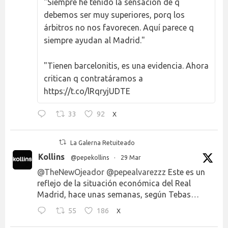
"Siempre he tenido la sensación de q
debemos ser muy superiores, porq los
árbitros no nos favorecen. Aquí parece q
siempre ayudan al Madrid."
"Tienen barcelonitis, es una evidencia. Ahora
critican q contratáramos a
https://t.co/lRqryjUDTE
33
92
X
La Galerna Retuiteado
Kollins
@pepekollins
·
29 Mar
@TheNewOjeador
@pepealvarezzz
Este es un
reflejo de la situación económica del Real
Madrid, hace unas semanas, según Tebas…
55
186
X