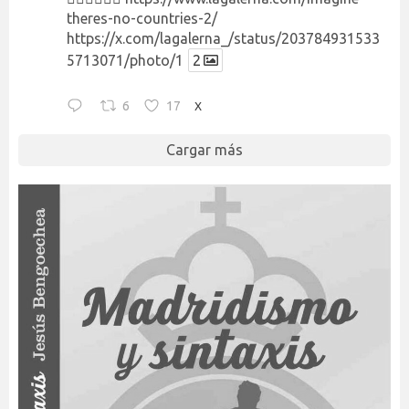
theres-no-countries-2/
https://x.com/lagalerna_/status/203784931533
5713071/photo/1
2
6
17
X
Cargar más