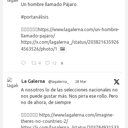
Un hombre llamado Pájaro.
#portanálisis
👉🏻👉🏻👉🏻
https://www.lagalerna.com/un-hombre-
llamado-pajaro/
https://x.com/lagalerna_/status/203821635926
4563526/photo/1
4
12
X
La Galerna
@lagalerna_
·
28 Mar
A nosotros lo de las selecciones nacionales no
nos puede gustar más. Nos pirra ese rollo. Pero
no de ahora, de siempre
👉🏻👉🏻👉🏻
https://www.lagalerna.com/imagine-
theres-no-countries-2/
https://x.com/lagalerna_/status/203784931533