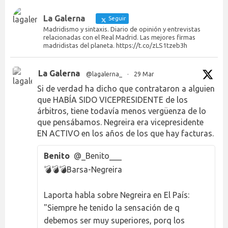
La Galerna
Seguir
Madridismo y sintaxis. Diario de opinión y entrevistas
relacionadas con el Real Madrid. Las mejores firmas
madridistas del planeta. https://t.co/zLS1tzeb3h
La Galerna
@lagalerna_
·
29 Mar
Si de verdad ha dicho que contrataron a alguien
que HABÍA SIDO VICEPRESIDENTE de los
árbitros, tiene todavía menos vergüenza de lo
que pensábamos. Negreira era vicepresidente
EN ACTIVO en los años de los que hay facturas.
Benito
@_Benito___
💣💣💣Barsa-Negreira
Laporta habla sobre Negreira en El País:
"Siempre he tenido la sensación de q
debemos ser muy superiores, porq los