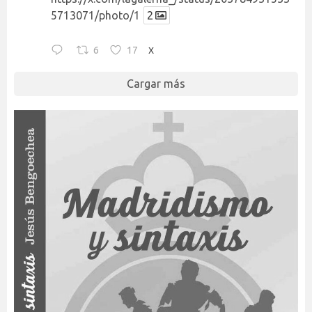
5713071/photo/1
2
6
17
X
Cargar más