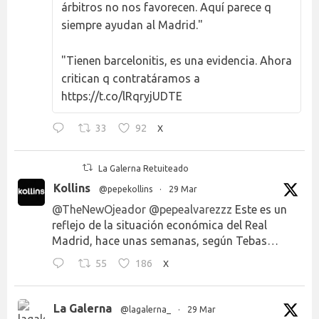
árbitros no nos favorecen. Aquí parece q
siempre ayudan al Madrid."
"Tienen barcelonitis, es una evidencia. Ahora
critican q contratáramos a
https://t.co/lRqryjUDTE
33
92
X
La Galerna Retuiteado
Kollins
@pepekollins
·
29 Mar
@TheNewOjeador
@pepealvarezzz
Este es un
reflejo de la situación económica del Real
Madrid, hace unas semanas, según Tebas…
55
186
X
La Galerna
@lagalerna_
·
29 Mar