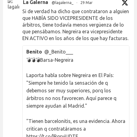
La Galerna
@lagalerna_
·
29 Mar
Si de verdad ha dicho que contrataron a alguien
que HABÍA SIDO VICEPRESIDENTE de los
árbitros, tiene todavía menos vergüenza de lo
que pensábamos. Negreira era vicepresidente
EN ACTIVO en los años de los que hay facturas.
Benito
@_Benito___
💣💣💣Barsa-Negreira
Laporta habla sobre Negreira en El País:
"Siempre he tenido la sensación de q
debemos ser muy superiores, porq los
árbitros no nos favorecen. Aquí parece q
siempre ayudan al Madrid."
"Tienen barcelonitis, es una evidencia. Ahora
critican q contratáramos a
https://t.co/lRqryjUDTE