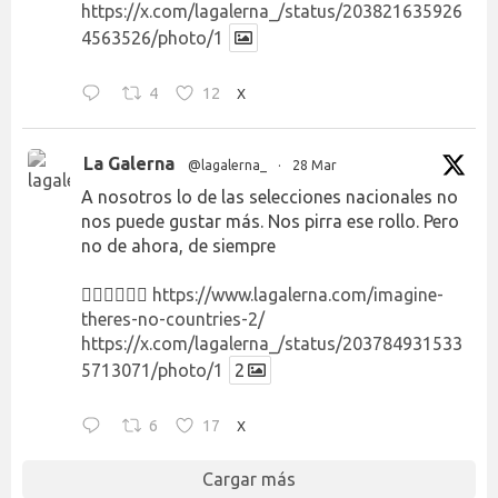
https://x.com/lagalerna_/status/203821635926
4563526/photo/1
4
12
X
La Galerna
@lagalerna_
·
28 Mar
A nosotros lo de las selecciones nacionales no
nos puede gustar más. Nos pirra ese rollo. Pero
no de ahora, de siempre
👉🏻👉🏻👉🏻
https://www.lagalerna.com/imagine-
theres-no-countries-2/
https://x.com/lagalerna_/status/203784931533
5713071/photo/1
2
6
17
X
Cargar más