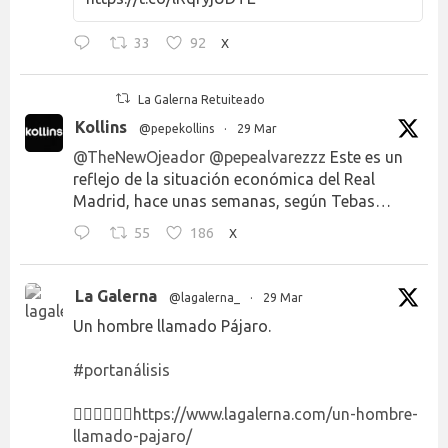
33
92
X
La Galerna Retuiteado
Kollins
@pepekollins
·
29 Mar
@TheNewOjeador
@pepealvarezzz
Este es un
reflejo de la situación económica del Real
Madrid, hace unas semanas, según Tebas…
55
186
X
La Galerna
@lagalerna_
·
29 Mar
Un hombre llamado Pájaro.
#portanálisis
👉🏻👉🏻👉🏻
https://www.lagalerna.com/un-hombre-
llamado-pajaro/