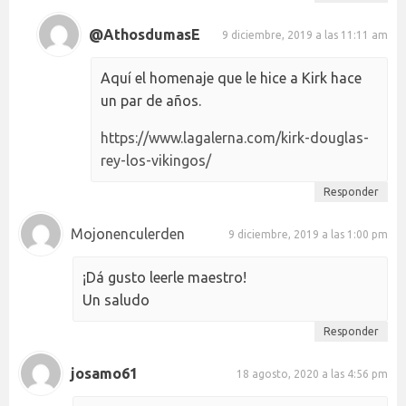
@AthosdumasE
9 diciembre, 2019 a las 11:11 am
Aquí el homenaje que le hice a Kirk hace
un par de años.
https://www.lagalerna.com/kirk-douglas-
rey-los-vikingos/
Responder
Mojonenculerden
9 diciembre, 2019 a las 1:00 pm
¡Dá gusto leerle maestro!
Un saludo
Responder
josamo61
18 agosto, 2020 a las 4:56 pm