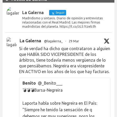
La Galerna
Seguir
Madridismo y sintaxis. Diario de opinión y entrevistas
relacionadas con el Real Madrid. Las mejores firmas
madridistas del planeta. https://t.co/zLS1tzeb3h
La Galerna
@lagalerna_
·
29 Mar
Si de verdad ha dicho que contrataron a alguien
que HABÍA SIDO VICEPRESIDENTE de los
árbitros, tiene todavía menos vergüenza de lo
que pensábamos. Negreira era vicepresidente
EN ACTIVO en los años de los que hay facturas.
Benito
@_Benito___
💣💣💣Barsa-Negreira
Laporta habla sobre Negreira en El País:
"Siempre he tenido la sensación de q
debemos ser muy superiores, porq los