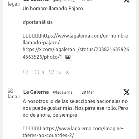
Un hombre llamado Pájaro.
#portanálisis
👉🏻👉🏻👉🏻
https://www.lagalerna.com/un-hombre-
llamado-pajaro/
https://x.com/lagalerna_/status/203821635926
4563526/photo/1
4
12
X
La Galerna
@lagalerna_
·
28 Mar
A nosotros lo de las selecciones nacionales no
nos puede gustar más. Nos pirra ese rollo. Pero
no de ahora, de siempre
👉🏻👉🏻👉🏻
https://www.lagalerna.com/imagine-
theres-no-countries-2/