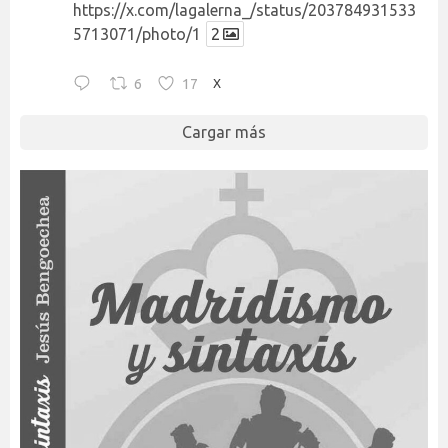
https://x.com/lagalerna_/status/203784931533
5713071/photo/1
2
6
17
X
Cargar más