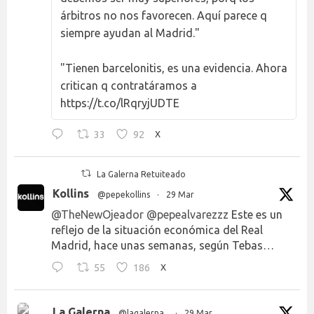
árbitros no nos favorecen. Aquí parece q
siempre ayudan al Madrid."
"Tienen barcelonitis, es una evidencia. Ahora
critican q contratáramos a
https://t.co/lRqryjUDTE
33
92
X
La Galerna Retuiteado
Kollins
@pepekollins
·
29 Mar
@TheNewOjeador
@pepealvarezzz
Este es un
reflejo de la situación económica del Real
Madrid, hace unas semanas, según Tebas…
55
186
X
La Galerna
@lagalerna_
·
29 Mar