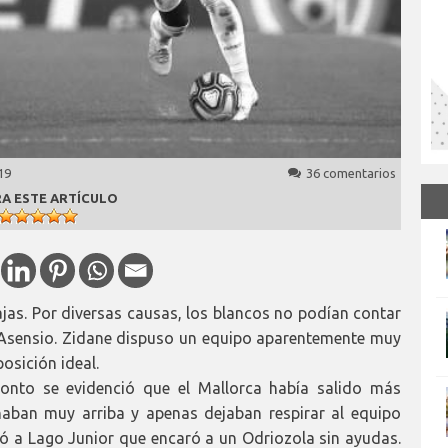
19
36 comentarios
A ESTE ARTÍCULO
ajas. Por diversas causas, los blancos no podían contar
 Asensio. Zidane dispuso un equipo aparentemente muy
osición ideal.
onto se evidenció que el Mallorca había salido más
naban muy arriba y apenas dejaban respirar al equipo
egó a Lago Junior que encaró a un Odriozola sin ayudas.