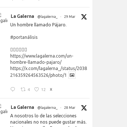
La Galerna
@lagalerna_
·
29 Mar
Un hombre llamado Pájaro.
#portanálisis
👉🏻👉🏻👉🏻
https://www.lagalerna.com/un-
hombre-llamado-pajaro/
https://x.com/lagalerna_/status/2038
216359264563526/photo/1
4
12
X
La Galerna
@lagalerna_
·
28 Mar
A nosotros lo de las selecciones
nacionales no nos puede gustar más.