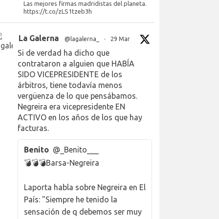
Las mejores firmas madridistas del planeta.
https://t.co/zLS1tzeb3h
La Galerna
@lagalerna_
·
29 Mar
Si de verdad ha dicho que
contrataron a alguien que HABÍA
SIDO VICEPRESIDENTE de los
árbitros, tiene todavía menos
vergüenza de lo que pensábamos.
Negreira era vicepresidente EN
ACTIVO en los años de los que hay
facturas.
Benito
@_Benito___
💣💣💣Barsa-Negreira
Laporta habla sobre Negreira en El
País: "Siempre he tenido la
sensación de q debemos ser muy