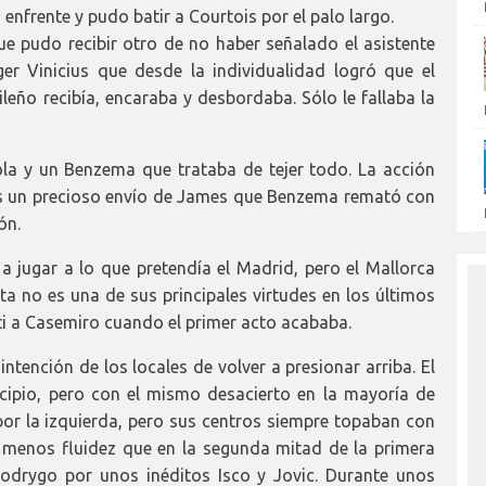
a enfrente y pudo batir a Courtois por el palo largo.
e pudo recibir otro de no haber señalado el asistente
r Vinicius que desde la individualidad logró que el
leño recibía, encaraba y desbordaba. Sólo le fallaba la
la y un Benzema que trataba de tejer todo. La acción
as un precioso envío de James que Benzema remató con
ón.
 jugar a lo que pretendía el Madrid, pero el Mallorca
sta no es una de sus principales virtudes en los últimos
ti a Casemiro cuando el primer acto acababa.
tención de los locales de volver a presionar arriba. El
cipio, pero con el mismo desacierto en la mayoría de
por la izquierda, pero sus centros siempre topaban con
n menos fluidez que en la segunda mitad de la primera
Rodrygo por unos inéditos Isco y Jovic. Durante unos