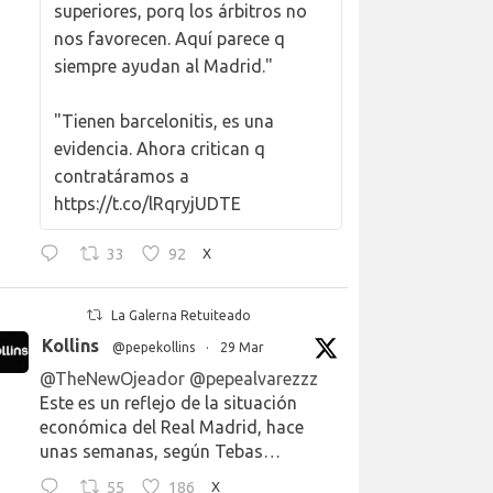
superiores, porq los árbitros no
nos favorecen. Aquí parece q
siempre ayudan al Madrid."
"Tienen barcelonitis, es una
evidencia. Ahora critican q
contratáramos a
https://t.co/lRqryjUDTE
33
92
X
La Galerna Retuiteado
Kollins
@pepekollins
·
29 Mar
@TheNewOjeador
@pepealvarezzz
Este es un reflejo de la situación
económica del Real Madrid, hace
unas semanas, según Tebas…
55
186
X