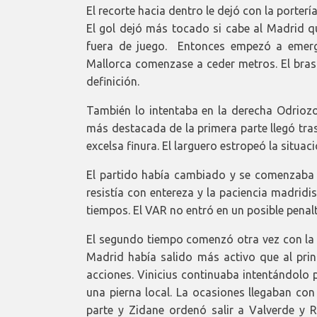
El recorte hacia dentro le dejó con la porterí
El gol dejó más tocado si cabe al Madrid qu
fuera de juego. Entonces empezó a emerge
Mallorca comenzase a ceder metros. El brasi
definición.
También lo intentaba en la derecha Odriozo
más destacada de la primera parte llegó tr
excelsa finura. El larguero estropeó la situaci
El partido había cambiado y se comenzaba a
resistía con entereza y la paciencia madridi
tiempos. El VAR no entró en un posible penal
El segundo tiempo comenzó otra vez con la in
Madrid había salido más activo que al prin
acciones. Vinicius continuaba intentándolo 
una pierna local. La ocasiones llegaban co
parte y Zidane ordenó salir a Valverde y 