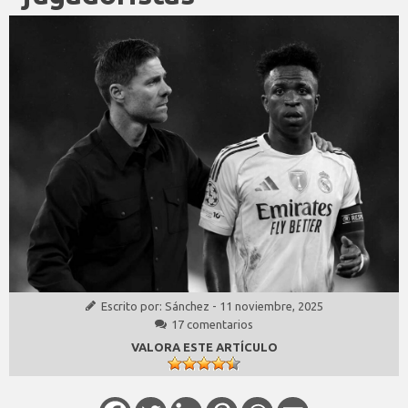
Escrito por:
Sánchez
-
11 noviembre, 2025
17 comentarios
VALORA ESTE ARTÍCULO