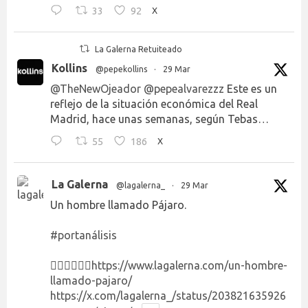
33
92
X
La Galerna Retuiteado
Kollins
@pepekollins
·
29 Mar
@TheNewOjeador
@pepealvarezzz
Este es un
reflejo de la situación económica del Real
Madrid, hace unas semanas, según Tebas…
55
186
X
La Galerna
@lagalerna_
·
29 Mar
Un hombre llamado Pájaro.
#portanálisis
👉🏻👉🏻👉🏻
https://www.lagalerna.com/un-hombre-
llamado-pajaro/
https://x.com/lagalerna_/status/203821635926