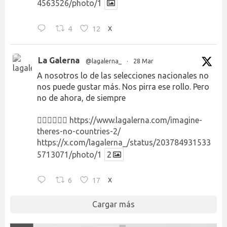
4563526/photo/1
4
12
X
La Galerna
@lagalerna_
·
28 Mar
A nosotros lo de las selecciones nacionales no
nos puede gustar más. Nos pirra ese rollo. Pero
no de ahora, de siempre
👉🏻👉🏻👉🏻
https://www.lagalerna.com/imagine-
theres-no-countries-2/
https://x.com/lagalerna_/status/203784931533
5713071/photo/1
2
6
17
X
Cargar más