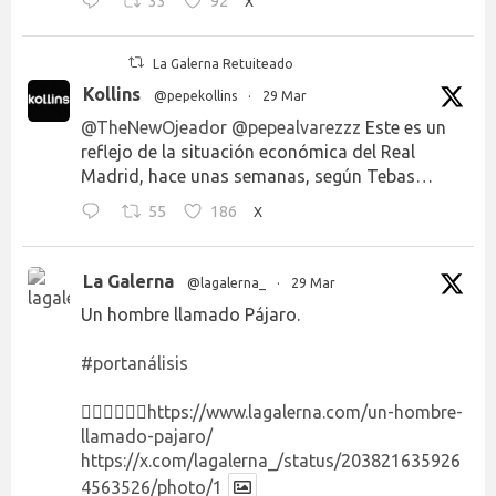
33
92
X
La Galerna Retuiteado
Kollins
@pepekollins
·
29 Mar
@TheNewOjeador
@pepealvarezzz
Este es un
reflejo de la situación económica del Real
Madrid, hace unas semanas, según Tebas…
55
186
X
La Galerna
@lagalerna_
·
29 Mar
Un hombre llamado Pájaro.
#portanálisis
👉🏻👉🏻👉🏻
https://www.lagalerna.com/un-hombre-
llamado-pajaro/
https://x.com/lagalerna_/status/203821635926
4563526/photo/1