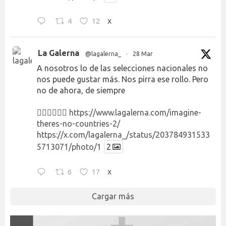
4
12
X
La Galerna
@lagalerna_
·
28 Mar
A nosotros lo de las selecciones nacionales no
nos puede gustar más. Nos pirra ese rollo. Pero
no de ahora, de siempre
👉🏻👉🏻👉🏻
https://www.lagalerna.com/imagine-
theres-no-countries-2/
https://x.com/lagalerna_/status/203784931533
5713071/photo/1
2
6
17
X
Cargar más