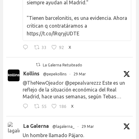
siempre ayudan al Madrid."
"Tienen barcelonitis, es una evidencia. Ahora
critican q contratáramos a
https://t.co/lRqryjUDTE
33
92
X
La Galerna Retuiteado
Kollins
@pepekollins
·
29 Mar
@TheNewOjeador
@pepealvarezzz
Este es un
reflejo de la situación económica del Real
Madrid, hace unas semanas, según Tebas…
55
186
X
La Galerna
@lagalerna_
·
29 Mar
Un hombre llamado Pájaro.