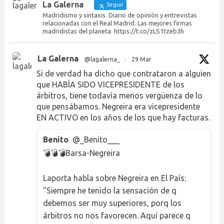
La Galerna
Seguir
Madridismo y sintaxis. Diario de opinión y entrevistas
relacionadas con el Real Madrid. Las mejores firmas
madridistas del planeta. https://t.co/zLS1tzeb3h
La Galerna
@lagalerna_
·
29 Mar
Si de verdad ha dicho que contrataron a alguien
que HABÍA SIDO VICEPRESIDENTE de los
árbitros, tiene todavía menos vergüenza de lo
que pensábamos. Negreira era vicepresidente
EN ACTIVO en los años de los que hay facturas.
Benito
@_Benito___
💣💣💣Barsa-Negreira
Laporta habla sobre Negreira en El País:
"Siempre he tenido la sensación de q
debemos ser muy superiores, porq los
árbitros no nos favorecen. Aquí parece q