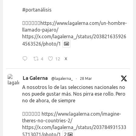
#portanálisis
👉🏻👉🏻👉🏻
https://www.lagalerna.com/un-hombre-
llamado-pajaro/
https://x.com/lagalerna_/status/203821635926
4563526/photo/1
4
12
X
La Galerna
@lagalerna_
·
28 Mar
A nosotros lo de las selecciones nacionales no
nos puede gustar más. Nos pirra ese rollo. Pero
no de ahora, de siempre
👉🏻👉🏻👉🏻
https://www.lagalerna.com/imagine-
theres-no-countries-2/
https://x.com/lagalerna_/status/203784931533
5713071/photo/1
2