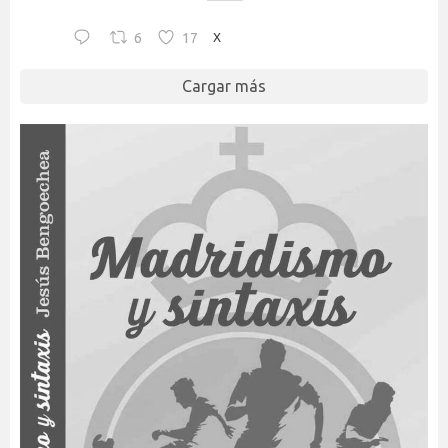
6
17
X
Cargar más