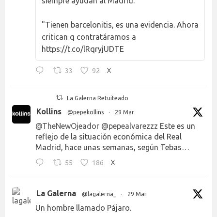
siempre ayudan al Madrid."
"Tienen barcelonitis, es una evidencia. Ahora
critican q contratáramos a
https://t.co/lRqryjUDTE
33
92
X
La Galerna Retuiteado
Kollins
@pepekollins
·
29 Mar
@TheNewOjeador
@pepealvarezzz
Este es un
reflejo de la situación económica del Real
Madrid, hace unas semanas, según Tebas…
55
186
X
La Galerna
@lagalerna_
·
29 Mar
Un hombre llamado Pájaro.