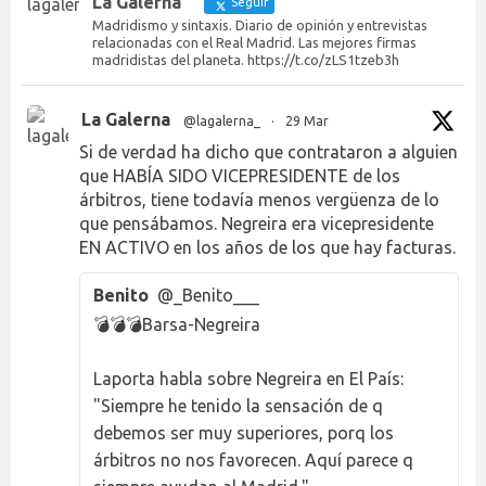
La Galerna
Seguir
Madridismo y sintaxis. Diario de opinión y entrevistas
relacionadas con el Real Madrid. Las mejores firmas
madridistas del planeta. https://t.co/zLS1tzeb3h
La Galerna
@lagalerna_
·
29 Mar
Si de verdad ha dicho que contrataron a alguien
que HABÍA SIDO VICEPRESIDENTE de los
árbitros, tiene todavía menos vergüenza de lo
que pensábamos. Negreira era vicepresidente
EN ACTIVO en los años de los que hay facturas.
Benito
@_Benito___
💣💣💣Barsa-Negreira
Laporta habla sobre Negreira en El País:
"Siempre he tenido la sensación de q
debemos ser muy superiores, porq los
árbitros no nos favorecen. Aquí parece q