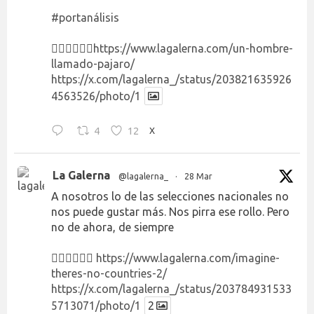
#portanálisis
👉🏻👉🏻👉🏻
https://www.lagalerna.com/un-hombre-
llamado-pajaro/
https://x.com/lagalerna_/status/203821635926
4563526/photo/1
4
12
X
La Galerna
@lagalerna_
·
28 Mar
A nosotros lo de las selecciones nacionales no
nos puede gustar más. Nos pirra ese rollo. Pero
no de ahora, de siempre
👉🏻👉🏻👉🏻
https://www.lagalerna.com/imagine-
theres-no-countries-2/
https://x.com/lagalerna_/status/203784931533
5713071/photo/1
2