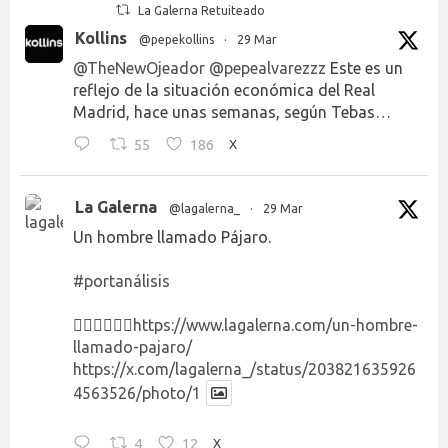
La Galerna Retuiteado
Kollins
@pepekollins
·
29 Mar
@TheNewOjeador
@pepealvarezzz
Este es un
reflejo de la situación económica del Real
Madrid, hace unas semanas, según Tebas…
55
186
X
La Galerna
@lagalerna_
·
29 Mar
Un hombre llamado Pájaro.
#portanálisis
👉🏻👉🏻👉🏻
https://www.lagalerna.com/un-hombre-
llamado-pajaro/
https://x.com/lagalerna_/status/203821635926
4563526/photo/1
4
12
X